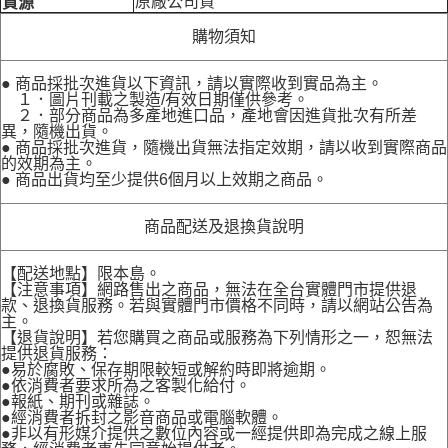
原廠公司貨
貨源
購物須知
● 商品採批次進貨以下資訊，請以實際收到實品為主。
１．圖片刊載之製造/有效日期僅供參考。
２．部分商品為多產地進口品，產地會因進貨批次有所差
異，隨機出貨。
● 商品採批次進貨，隨機出貨無法指定效期，請以收到實際商品
的效期為主。
● 商品出貨均至少提供6個月以上效期之商品。
商品配送及退換貨說明
【配送地點】限本島。
【注意事項】網路售出之商品，無法在全台實體門市提供退
款、退換貨服務。若與實體門市價格不同時，請以網站公告為
主。
【退貨說明】若您購買之商品或服務為下列情形之一，恕無法
提供退貨服務：
●易於腐敗、保存期限較短或解約時即將逾期。
●依消費者要求所為之客製化給付。
●報紙、期刊或雜誌。
●經消費者拆封之影音商品或電腦軟體。
●非以有形媒介提供之數位內容或一經提供即為完成之線上服