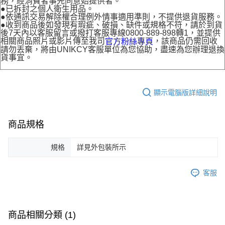
務，經消費者事先同意始提供者。
●已拆封之個人衛生用品。
●依通訊交易解除權合理例外情事適用準則，不提供退貨服務。
●收到商品後如發現有瑕疵、破損、缺件或規格不符，請於到貨
後7天內以客服留言或撥打客服專線0800-889-898轉1，並提供
相關商品照片或影片傳至我司
，該商品仍需回收
官方粉絲專頁
請勿丟棄，將由UNIKCY客服單位為您協助，盡速為您辦理退換
貨事宜。
顯示電腦版詳細說明
商品規格
規格
詳見外包裝所示
客服
商品相關分類 (1)