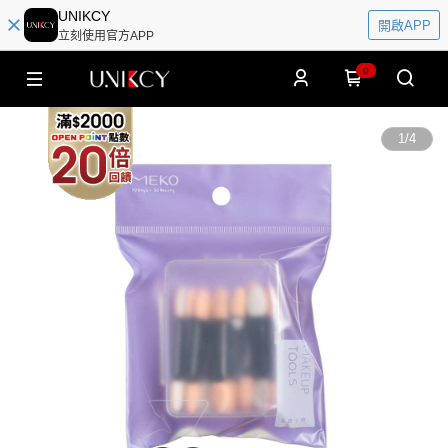
UNIKCY
開啟APP
立刻使用官方APP
0
1
/
4