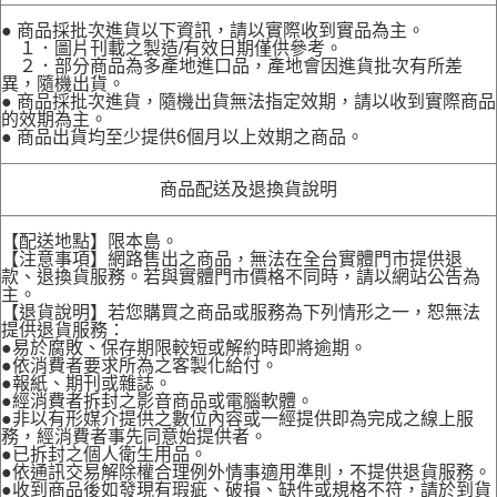
● 商品採批次進貨以下資訊，請以實際收到實品為主。
１．圖片刊載之製造/有效日期僅供參考。
２．部分商品為多產地進口品，產地會因進貨批次有所差
異，隨機出貨。
● 商品採批次進貨，隨機出貨無法指定效期，請以收到實際商品
的效期為主。
● 商品出貨均至少提供6個月以上效期之商品。
商品配送及退換貨說明
【配送地點】限本島。
【注意事項】網路售出之商品，無法在全台實體門市提供退
款、退換貨服務。若與實體門市價格不同時，請以網站公告為
主。
【退貨說明】若您購買之商品或服務為下列情形之一，恕無法
提供退貨服務：
●易於腐敗、保存期限較短或解約時即將逾期。
●依消費者要求所為之客製化給付。
●報紙、期刊或雜誌。
●經消費者拆封之影音商品或電腦軟體。
●非以有形媒介提供之數位內容或一經提供即為完成之線上服
務，經消費者事先同意始提供者。
●已拆封之個人衛生用品。
●依通訊交易解除權合理例外情事適用準則，不提供退貨服務。
●收到商品後如發現有瑕疵、破損、缺件或規格不符，請於到貨