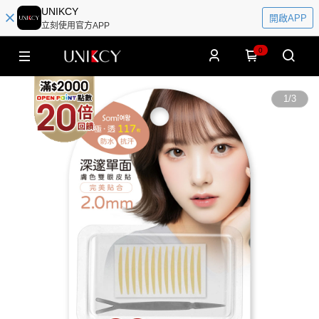
UNIKCY
開啟APP
立刻使用官方APP
0
1
/
3