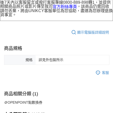
後7天內以客服留言或撥打客服專線0800-889-898轉1，並提供
相關商品照片或影片傳至我司
，該商品仍需回收
官方粉絲專頁
請勿丟棄，將由UNIKCY客服單位為您協助，盡速為您辦理退換
貨事宜。
顯示電腦版詳細說明
商品規格
規格
詳見外包裝所示
客服
商品相關分類 (1)
🪙OPENPOINT點數換券