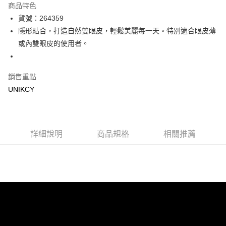
商品特色
LINE Pay
貨號：264359
隱形貼合，打造自然雙眼皮，輕鬆美麗每一天。特別適合眼皮薄
Apple Pay
或內雙眼皮的使用者。
街口支付
悠遊付
銷售重點
UNIKCY
Google Pay
運送方式
7-11取貨付款［需3-5個工作天不含預購商品］
詳細說明
商品規格
相關推薦
每筆NT$70，滿NT$499(含以上)免運費
付款後7-11取貨［需3-5個工作天不含預購商品］
每筆NT$70，滿NT$499(含以上)免運費
宅配［需2-3個工作天不含預購商品］
每筆NT$100，滿NT$799(含以上)免運費