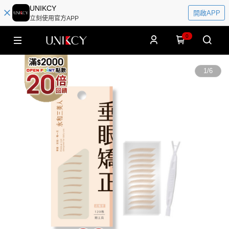
UNIKCY
開啟APP
立刻使用官方APP
0
1
/
6