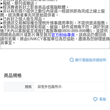
●報紙、期刊或雜誌。
●經消費者拆封之影音商品或電腦軟體。
●非以有形媒介提供之數位內容或一經提供即為完成之線上服
務，經消費者事先同意始提供者。
●已拆封之個人衛生用品。
●依通訊交易解除權合理例外情事適用準則，不提供退貨服務。
●收到商品後如發現有瑕疵、破損、缺件或規格不符，請於到貨
後7天內以客服留言或撥打客服專線0800-889-898轉1，並提供
相關商品照片或影片傳至我司
，該商品仍需回收
官方粉絲專頁
請勿丟棄，將由UNIKCY客服單位為您協助，盡速為您辦理退換
貨事宜。
顯示電腦版詳細說明
商品規格
規格
詳見外包裝所示
客服