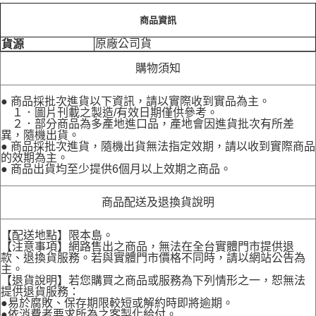
商品資訊
原廠公司貨
貨源
購物須知
● 商品採批次進貨以下資訊，請以實際收到實品為主。
１．圖片刊載之製造/有效日期僅供參考。
２．部分商品為多產地進口品，產地會因進貨批次有所差
異，隨機出貨。
● 商品採批次進貨，隨機出貨無法指定效期，請以收到實際商品
的效期為主。
● 商品出貨均至少提供6個月以上效期之商品。
商品配送及退換貨說明
【配送地點】限本島。
【注意事項】網路售出之商品，無法在全台實體門市提供退
款、退換貨服務。若與實體門市價格不同時，請以網站公告為
主。
【退貨說明】若您購買之商品或服務為下列情形之一，恕無法
提供退貨服務：
●易於腐敗、保存期限較短或解約時即將逾期。
●依消費者要求所為之客製化給付。