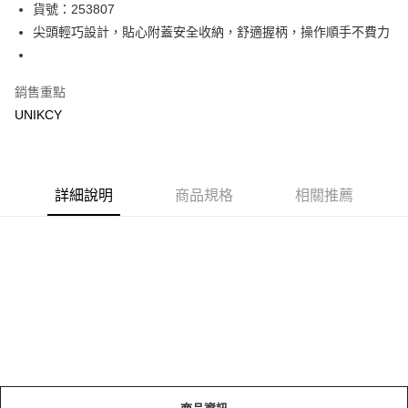
LINE Pay
貨號：253807
尖頭輕巧設計，貼心附蓋安全收納，舒適握柄，操作順手不費力
Apple Pay
街口支付
銷售重點
悠遊付
UNIKCY
Google Pay
運送方式
詳細說明
商品規格
相關推薦
7-11取貨付款［需3-5個工作天不含預購商品］
每筆NT$70，滿NT$499(含以上)免運費
付款後7-11取貨［需3-5個工作天不含預購商品］
每筆NT$70，滿NT$499(含以上)免運費
宅配［需2-3個工作天不含預購商品］
每筆NT$100，滿NT$799(含以上)免運費