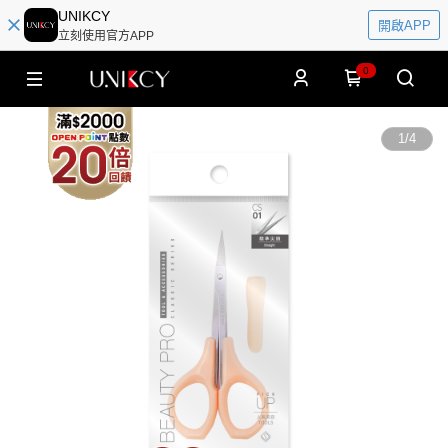
UNIKCY
開啟APP
立刻使用官方APP
0
1
/
4