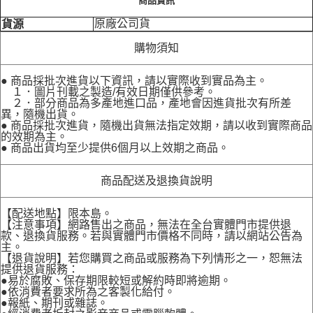
商品資訊
原廠公司貨
貨源
購物須知
● 商品採批次進貨以下資訊，請以實際收到實品為主。
１．圖片刊載之製造/有效日期僅供參考。
２．部分商品為多產地進口品，產地會因進貨批次有所差
異，隨機出貨。
● 商品採批次進貨，隨機出貨無法指定效期，請以收到實際商品
的效期為主。
● 商品出貨均至少提供6個月以上效期之商品。
商品配送及退換貨說明
【配送地點】限本島。
【注意事項】網路售出之商品，無法在全台實體門市提供退
款、退換貨服務。若與實體門市價格不同時，請以網站公告為
主。
【退貨說明】若您購買之商品或服務為下列情形之一，恕無法
提供退貨服務：
●易於腐敗、保存期限較短或解約時即將逾期。
●依消費者要求所為之客製化給付。
●報紙、期刊或雜誌。