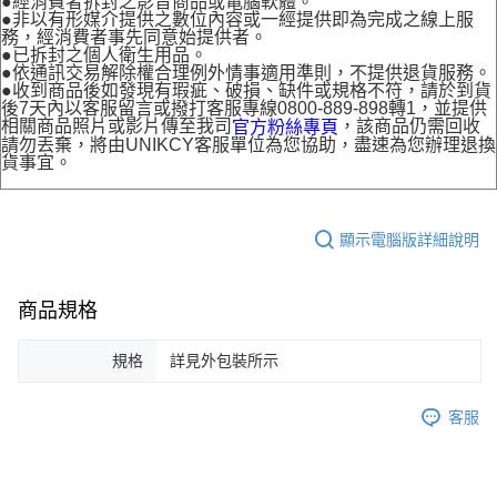
●經消費者拆封之影音商品或電腦軟體。
●非以有形媒介提供之數位內容或一經提供即為完成之線上服
務，經消費者事先同意始提供者。
●已拆封之個人衛生用品。
●依通訊交易解除權合理例外情事適用準則，不提供退貨服務。
●收到商品後如發現有瑕疵、破損、缺件或規格不符，請於到貨
後7天內以客服留言或撥打客服專線0800-889-898轉1，並提供
相關商品照片或影片傳至我司
，該商品仍需回收
官方粉絲專頁
請勿丟棄，將由UNIKCY客服單位為您協助，盡速為您辦理退換
貨事宜。
顯示電腦版詳細說明
商品規格
規格
詳見外包裝所示
客服