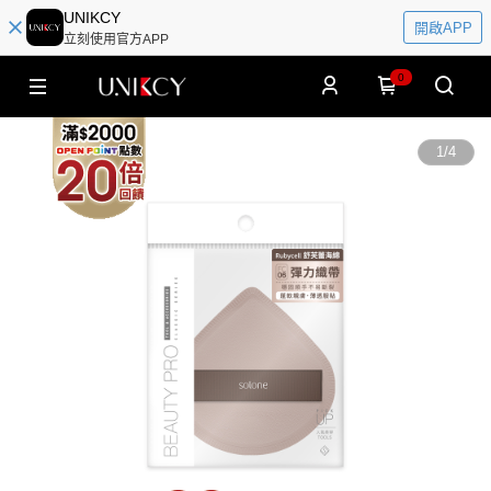
UNIKCY
開啟APP
立刻使用官方APP
0
1
/
4