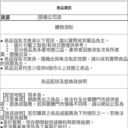
商品資訊
原廠公司貨
貨源
購物須知
● 商品採批次進貨以下資訊，請以實際收到實品為主。
１．圖片刊載之製造/有效日期僅供參考。
２．部分商品為多產地進口品，產地會因進貨批次有所差
異，隨機出貨。
● 商品採批次進貨，隨機出貨無法指定效期，請以收到實際商品
的效期為主。
● 商品出貨均至少提供6個月以上效期之商品。
商品配送及退換貨說明
【配送地點】限本島。
【注意事項】網路售出之商品，無法在全台實體門市提供退
款、退換貨服務。若與實體門市價格不同時，請以網站公告為
主。
【退貨說明】若您購買之商品或服務為下列情形之一，恕無法
提供退貨服務：
●易於腐敗、保存期限較短或解約時即將逾期。
●依消費者要求所為之客製化給付。