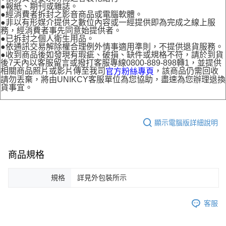
●報紙、期刊或雜誌。
●經消費者拆封之影音商品或電腦軟體。
●非以有形媒介提供之數位內容或一經提供即為完成之線上服
務，經消費者事先同意始提供者。
●已拆封之個人衛生用品。
●依通訊交易解除權合理例外情事適用準則，不提供退貨服務。
●收到商品後如發現有瑕疵、破損、缺件或規格不符，請於到貨
後7天內以客服留言或撥打客服專線0800-889-898轉1，並提供
相關商品照片或影片傳至我司
，該商品仍需回收
官方粉絲專頁
請勿丟棄，將由UNIKCY客服單位為您協助，盡速為您辦理退換
貨事宜。
顯示電腦版詳細說明
商品規格
規格
詳見外包裝所示
客服