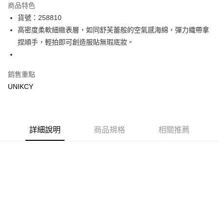
商品特色
LINE Pay
貨號：258810
高密度柔軟細緻表層，如同舒芙蕾般的空氣感海綿，彈力織帶拿
Apple Pay
捏順手，輕拍即可創造服貼無瑕底妝。
街口支付
悠遊付
銷售重點
UNIKCY
Google Pay
運送方式
7-11取貨付款［需3-5個工作天不含預購商品］
詳細說明
商品規格
相關推薦
每筆NT$70，滿NT$499(含以上)免運費
付款後7-11取貨［需3-5個工作天不含預購商品］
每筆NT$70，滿NT$499(含以上)免運費
宅配［需2-3個工作天不含預購商品］
每筆NT$100，滿NT$799(含以上)免運費