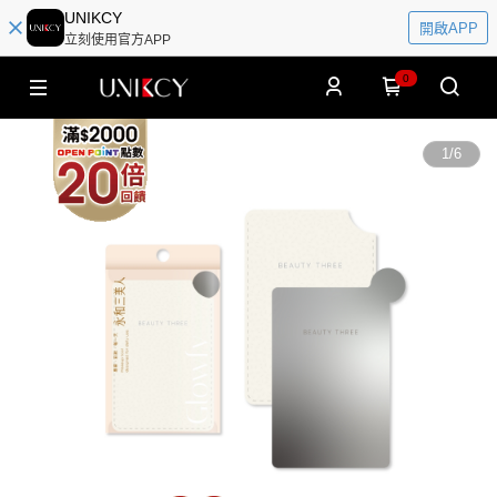
UNIKCY
開啟APP
立刻使用官方APP
0
1
/
6