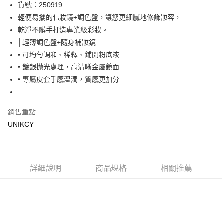
LINE Pay
貨號：250919
輕便易攜的化妝鏡+調色盤，讓您更細膩地修飾妝容，
Apple Pay
乾淨不髒手打造專業級彩妝。
街口支付
│輕薄調色盤+隨身補妝鏡
• 可均勻調和、稀釋、鋪開粉底液
悠遊付
• 鍍銀抛光處理，高清晰金屬鏡面
Google Pay
• 專屬皮套手感溫潤，質感更加分
運送方式
銷售重點
7-11取貨付款［需3-5個工作天不含預購商品］
UNIKCY
每筆NT$70，滿NT$499(含以上)免運費
付款後7-11取貨［需3-5個工作天不含預購商品］
每筆NT$70，滿NT$499(含以上)免運費
詳細說明
商品規格
相關推薦
宅配［需2-3個工作天不含預購商品］
每筆NT$100，滿NT$799(含以上)免運費