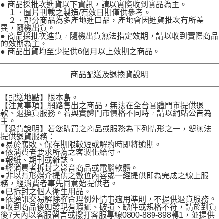
● 商品採批次進貨以下資訊，請以實際收到實品為主。
１．圖片刊載之製造/有效日期僅供參考。
２．部分商品為多產地進口品，產地會因進貨批次有所差
異，隨機出貨。
● 商品採批次進貨，隨機出貨無法指定效期，請以收到實際商品
的效期為主。
● 商品出貨均至少提供6個月以上效期之商品。
商品配送及退換貨說明
【配送地點】限本島。
【注意事項】網路售出之商品，無法在全台實體門市提供退
款、退換貨服務。若與實體門市價格不同時，請以網站公告為
主。
【退貨說明】若您購買之商品或服務為下列情形之一，恕無法
提供退貨服務：
●易於腐敗、保存期限較短或解約時即將逾期。
●依消費者要求所為之客製化給付。
●報紙、期刊或雜誌。
●經消費者拆封之影音商品或電腦軟體。
●非以有形媒介提供之數位內容或一經提供即為完成之線上服
務，經消費者事先同意始提供者。
●已拆封之個人衛生用品。
●依通訊交易解除權合理例外情事適用準則，不提供退貨服務。
●收到商品後如發現有瑕疵、破損、缺件或規格不符，請於到貨
後7天內以客服留言或撥打客服專線0800-889-898轉1，並提供