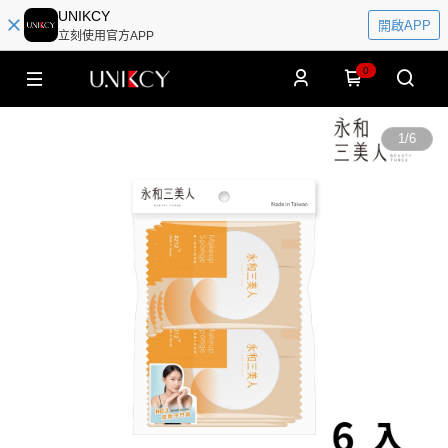
UNIKCY
開啟APP
立刻使用官方APP
0
1
/
6