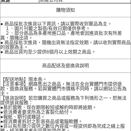
貨源
購物須知
● 商品採批次進貨以下資訊，請以實際收到實品為主。
１．圖片刊載之製造/有效日期僅供參考。
２．部分商品為多產地進口品，產地會因進貨批次有所差
異，隨機出貨。
● 商品採批次進貨，隨機出貨無法指定效期，請以收到實際商品
的效期為主。
● 商品出貨均至少提供6個月以上效期之商品。
商品配送及退換貨說明
【配送地點】限本島。
【注意事項】網路售出之商品，無法在全台實體門市提供退
款、退換貨服務。若與實體門市價格不同時，請以網站公告為
主。
【退貨說明】若您購買之商品或服務為下列情形之一，恕無法
提供退貨服務：
●易於腐敗、保存期限較短或解約時即將逾期。
●依消費者要求所為之客製化給付。
●報紙、期刊或雜誌。
●經消費者拆封之影音商品或電腦軟體。
●非以有形媒介提供之數位內容或一經提供即為完成之線上服
務，經消費者事先同意始提供者。