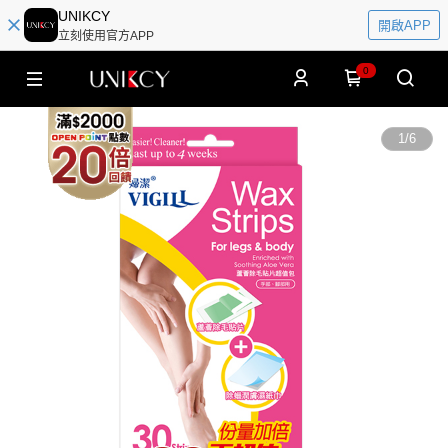
UNIKCY
開啟APP
立刻使用官方APP
0
1
/
6