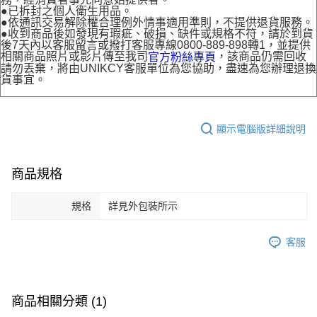
●已拆封之個人衛生用品。
●依通訊交易解除權合理例外情事適用準則，不提供退貨服務。
●收到商品後如發現有瑕疵、破損、缺件或規格不符，請於到貨
後7天內以客服留言或撥打客服專線0800-889-898轉1，並提供
相關商品照片或影片傳至我司
，該商品仍需回收
官方粉絲專頁
請勿丟棄，將由UNIKCY客服單位為您協助，盡速為您辦理退換
貨事宜。
顯示電腦版詳細說明
商品規格
規格
詳見外包裝所示
客服
商品相關分類 (1)