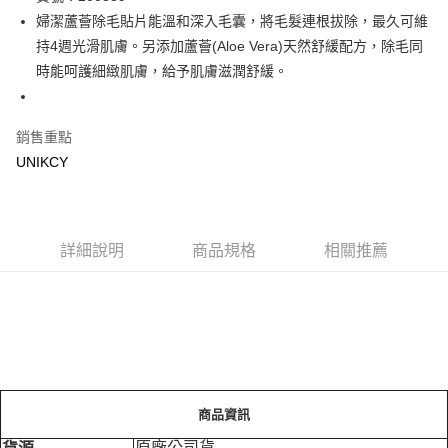
婦潔蘆薈除毛貼片能溫和深入毛囊，將毛髮連根拔除，最久可維
Apple Pay
持4週光滑肌膚。另添加蘆薈(Aloe Vera)天然舒緩配方，除毛同
街口支付
時能呵護細緻肌膚，給予肌膚滋潤舒緩。
悠遊付
銷售重點
Google Pay
UNIKCY
運送方式
7-11取貨付款［需3-5個工作天不含預購商品］
每筆NT$70，滿NT$499(含以上)免運費
詳細說明
商品規格
相關推薦
付款後7-11取貨［需3-5個工作天不含預購商品］
每筆NT$70，滿NT$499(含以上)免運費
宅配［需2-3個工作天不含預購商品］
每筆NT$100，滿NT$799(含以上)免運費
商品資訊
原廠公司貨