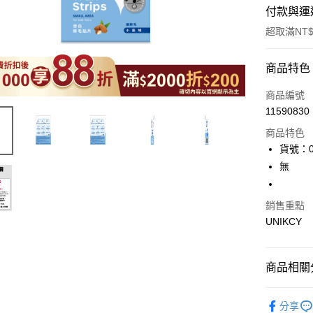
付款與運
超取滿NT$
付款方式
商品特色
icash Pay
商品編號
11590830
信用卡一
商品特色
超商取貨
貨號：0
無
LINE Pay
Apple Pay
銷售重點
UNIKCY
街口支付
悠遊付
商品相關分
Google Pa
🪙OPEN
分享