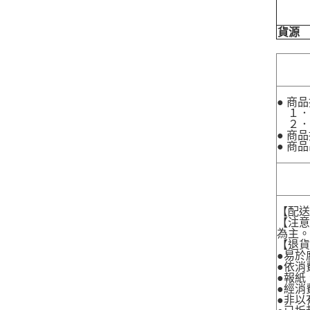
貨源
● 商
１．
２．
● 商
● 商
【配
【注
為主
【退
●易於
●依消
●報紙
●經消
●非以