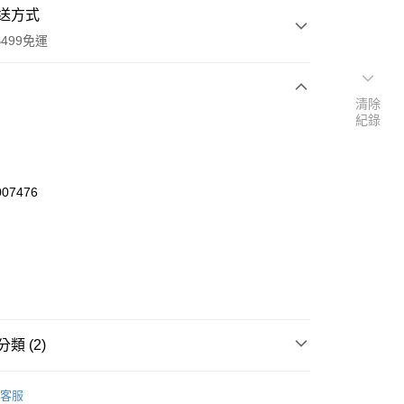
送方式
499免運
清除
紀錄
次付款
付款
07476
類 (2)
y
POINT點數換券
客服