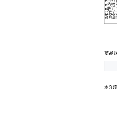
●已拆
●依通
●收到
並提
為您
商品
本分類