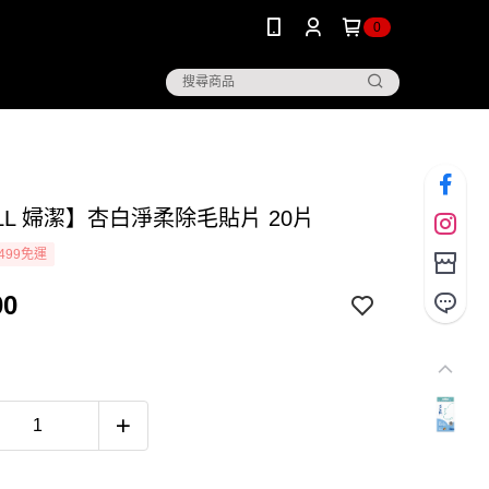
0
ILL 婦潔】杏白淨柔除毛貼片 20片
499免運
00