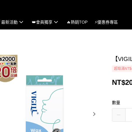
☄最新活動
👑會員獨享
🔥熱銷TOP
⚡優惠券專區
【VIG
超取滿NT$
NT$2
數量