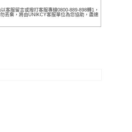
留言或撥打客服專線0800-889-898轉1，
勿丟棄，將由UNIKCY客服單位為您協助，盡速