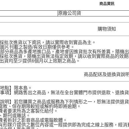
商品資訊
原廠公司貨
購物須知
品採批次進貨以下資訊，請以實際收到實品為主。
圖片刊載之製造/有效日期僅供參考。
部分商品為多產地進口品，產地會因進貨批次有所差異，隨機出
品採批次進貨，隨機出貨無法指定效期，請以收到實際商品的效期
品出貨均至少提供6個月以上效期之商品。
商品配送及退換貨說
送地點】限本島。
意事項】網路售出之商品，無法在全台實體門市提供退款、退換
。
貨說明】若您購買之商品或服務為下列情形之一，恕無法提供退
腐敗、保存期限較短或解約時即將逾期。
費者要求所為之客製化給付。
、期刊或雜誌。
費者拆封之影音商品或電腦軟體。
有形媒介提供之數位內容或一經提供即為完成之線上服務，經消