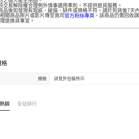
封之個人衛生用品。
訊交易解除權合理例外情事適用準則，不提供退貨服務。
商品後如發現有瑕疵、破損、缺件或規格不符，請於到貨後7天內以客服
供相關商品照片或影片傳至我司
，該商品仍需回收請
官方粉絲專頁
辦理退換貨事宜。
規格
規格
詳見外包裝所示
熱銷
全站排行