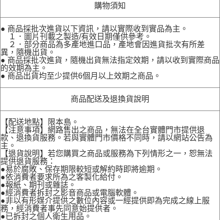
購物須知
● 商品採批次進貨以下資訊，請以實際收到實品為主。
１．圖片刊載之製造/有效日期僅供參考。
２．部分商品為多產地進口品，產地會因進貨批次有所差
異，隨機出貨。
● 商品採批次進貨，隨機出貨無法指定效期，請以收到實際商品
的效期為主。
● 商品出貨均至少提供6個月以上效期之商品。
商品配送及退換貨說明
【配送地點】限本島。
【注意事項】網路售出之商品，無法在全台實體門市提供退
款、退換貨服務。若與實體門市價格不同時，請以網站公告為
主。
【退貨說明】若您購買之商品或服務為下列情形之一，恕無法
提供退貨服務：
●易於腐敗、保存期限較短或解約時即將逾期。
●依消費者要求所為之客製化給付。
●報紙、期刊或雜誌。
●經消費者拆封之影音商品或電腦軟體。
●非以有形媒介提供之數位內容或一經提供即為完成之線上服
務，經消費者事先同意始提供者。
●已拆封之個人衛生用品。