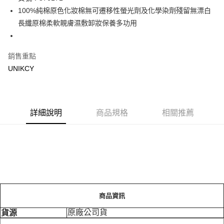
100%純棉原色化妝棉無可遷移性螢光劑及化學染劑殘留無漂白
Apple Pay
長纖原棉柔軟親膚濕敷卸妝保養多功用
街口支付
悠遊付
銷售重點
UNIKCY
Google Pay
運送方式
7-11取貨付款［需3-5個工作天不含預購商品］
詳細說明
商品規格
相關推薦
每筆NT$70，滿NT$499(含以上)免運費
付款後7-11取貨［需3-5個工作天不含預購商品］
每筆NT$70，滿NT$499(含以上)免運費
宅配［需2-3個工作天不含預購商品］
每筆NT$100，滿NT$799(含以上)免運費
商品資訊
原廠公司貨
貨源