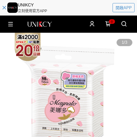
UNIKCY
開啟APP
立刻使用官方APP
0
1
/
3