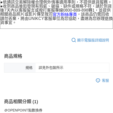
●依通訊交易解除權合理例外情事適用準則，不提供退貨服務。
●收到商品後如發現有瑕疵、破損、缺件或規格不符，請於到貨
後7天內以客服留言或撥打客服專線0800-889-898轉1，並提供
相關商品照片或影片傳至我司
，該商品仍需回收
官方粉絲專頁
請勿丟棄，將由UNIKCY客服單位為您協助，盡速為您辦理退換
貨事宜。
顯示電腦版詳細說明
商品規格
規格
詳見外包裝所示
客服
商品相關分類 (1)
🪙OPENPOINT點數換券