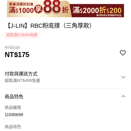
【J-LIN】RBC粉底撲（三角厚款）
超取滿NT$499免運
NT$219
NT$175
付款與運送方式
超取滿NT$499免運
付款方式
商品特色
icash Pay
商品編號
信用卡一次付款
11590699
超商取貨付款
商品特色