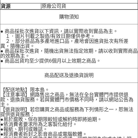
原廠公司貨
貨源
購物須知
● 商品採批次進貨以下資訊，請以實際收到實品為主。
１．圖片刊載之製造/有效日期僅供參考。
２．部分商品為多產地進口品，產地會因進貨批次有所差
異，隨機出貨。
● 商品採批次進貨，隨機出貨無法指定效期，請以收到實際商品
的效期為主。
● 商品出貨均至少提供6個月以上效期之商品。
商品配送及退換貨說明
【配送地點】限本島。
【注意事項】網路售出之商品，無法在全台實體門市提供退
款、退換貨服務。若與實體門市價格不同時，請以網站公告為
主。
【退貨說明】若您購買之商品或服務為下列情形之一，恕無法
提供退貨服務：
●易於腐敗、保存期限較短或解約時即將逾期。
●依消費者要求所為之客製化給付。
●報紙、期刊或雜誌。
●經消費者拆封之影音商品或電腦軟體。