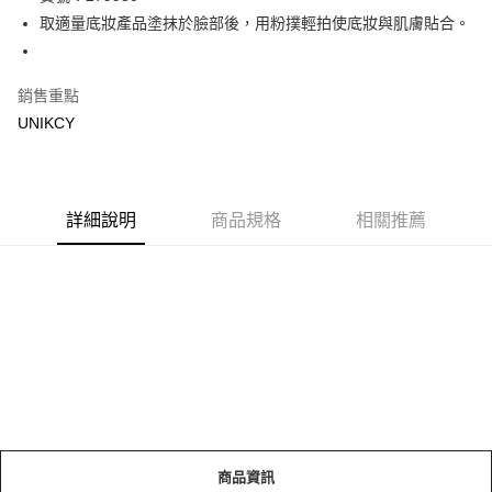
取適量底妝產品塗抹於臉部後，用粉撲輕拍使底妝與肌膚貼合。
Apple Pay
街口支付
銷售重點
悠遊付
UNIKCY
Google Pay
運送方式
詳細說明
商品規格
相關推薦
7-11取貨付款［需3-5個工作天不含預購商品］
每筆NT$70，滿NT$499(含以上)免運費
付款後7-11取貨［需3-5個工作天不含預購商品］
每筆NT$70，滿NT$499(含以上)免運費
宅配［需2-3個工作天不含預購商品］
每筆NT$100，滿NT$799(含以上)免運費
商品資訊