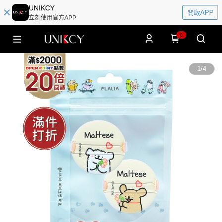
UNIKCY
開啟APP
立刻使用官方APP
0
1
/
4