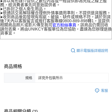
●非以有形媒介提供之數位內容或一經提供即為完成之線上服
務，經消費者事先同意始提供者。
●已拆封之個人衛生用品。
●依通訊交易解除權合理例外情事適用準則，不提供退貨服務。
●收到商品後如發現有瑕疵、破損、缺件或規格不符，請於到貨
後7天內以客服留言或撥打客服專線0800-889-898轉1，並提供
相關商品照片或影片傳至我司
，該商品仍需回收
官方粉絲專頁
請勿丟棄，將由UNIKCY客服單位為您協助，盡速為您辦理退換
貨事宜。
顯示電腦版詳細說明
商品規格
規格
詳見外包裝所示
客服
商品相關分類 (2)