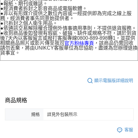
●報紙、期刊或雜誌。
●經消費者拆封之影音商品或電腦軟體。
●非以有形媒介提供之數位內容或一經提供即為完成之線上服
務，經消費者事先同意始提供者。
●已拆封之個人衛生用品。
●依通訊交易解除權合理例外情事適用準則，不提供退貨服務。
●收到商品後如發現有瑕疵、破損、缺件或規格不符，請於到貨
後7天內以客服留言或撥打客服專線0800-889-898轉1，並提供
相關商品照片或影片傳至我司
，該商品仍需回收
官方粉絲專頁
請勿丟棄，將由UNIKCY客服單位為您協助，盡速為您辦理退換
貨事宜。
顯示電腦版詳細說明
商品規格
規格
詳見外包裝所示
客服