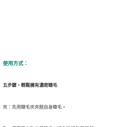
使用方式：
五步驟，輕鬆擁有濃密睫毛
夾：先用睫毛夾夾翹自身睫毛。