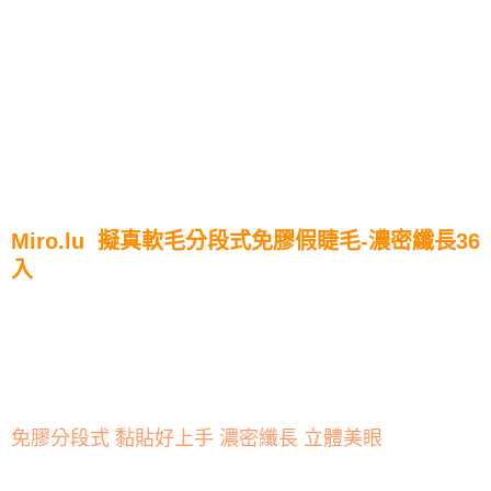
Miro.lu 擬真軟毛分段式免膠假睫毛-濃密纖長36
入
免膠分段式 黏貼好上手 濃密纖長 立體美眼