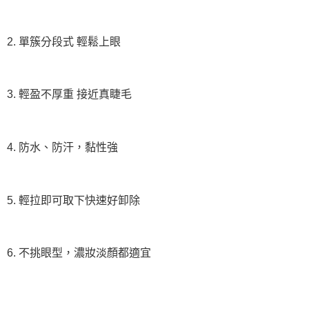
2. 單簇分段式 輕鬆上眼
3. 輕盈不厚重 接近真睫毛
4. 防水、防汗，黏性強
5. 輕拉即可取下快速好卸除
6. 不挑眼型，濃妝淡顏都適宜