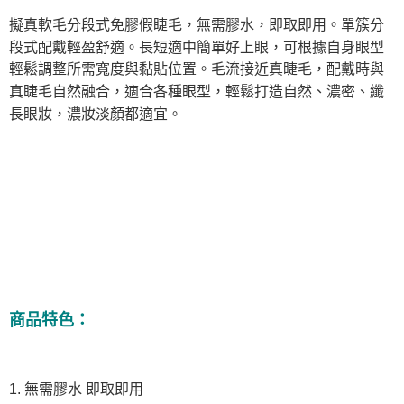
擬真軟毛分段式免膠假睫毛，無需膠水，即取即用。單簇分
段式配戴輕盈舒適。長短適中簡單好上眼，可根據自身眼型
輕鬆調整所需寬度與黏貼位置。毛流接近真睫毛，配戴時與
真睫毛自然融合，適合各種眼型，輕鬆打造自然、濃密、纖
長眼妝，濃妝淡顏都適宜。
商品特色：
1. 無需膠水 即取即用