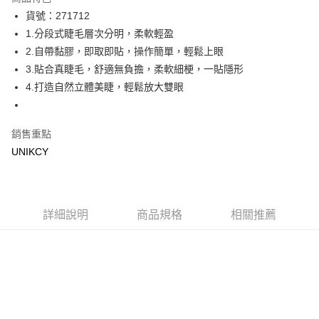
LINE Pay
貨號：271712
1.分段式睫毛層次分明，柔軟輕盈
Apple Pay
2.自帶黏膠，即取即貼，操作簡單，輕鬆上眼
街口支付
3.貼合真睫毛，舒適無負擔，柔軟細梗，一貼隱形
4.打造自然立體美睫，輕鬆放大雙眼
悠遊付
Google Pay
銷售重點
UNIKCY
運送方式
7-11取貨付款［需3-5個工作天不含預購商品］
每筆NT$70，滿NT$499(含以上)免運費
詳細說明
商品規格
相關推薦
付款後7-11取貨［需3-5個工作天不含預購商品］
每筆NT$70，滿NT$499(含以上)免運費
宅配［需2-3個工作天不含預購商品］
每筆NT$100，滿NT$799(含以上)免運費