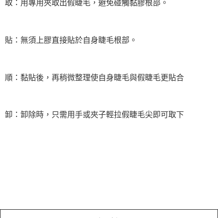
取：用專用夾取出假睫毛，避免碰觸黏膠根部。
貼：無須上膠直接貼於自身睫毛根部。
順：黏貼後，再稍微整理使自身睫毛與假睫毛更貼合
卸：卸除時，只需用手或夾子輕拉假睫毛尖即可取下