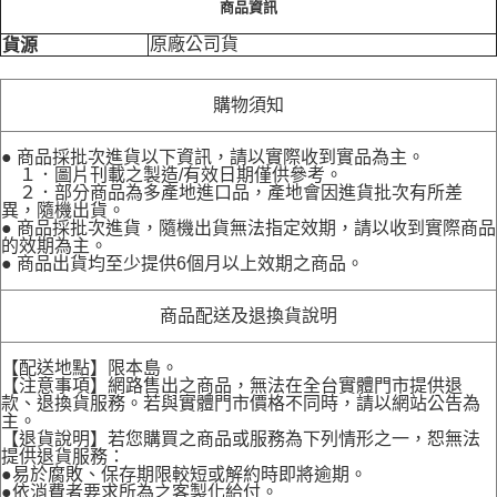
商品資訊
原廠公司貨
貨源
購物須知
● 商品採批次進貨以下資訊，請以實際收到實品為主。
１．圖片刊載之製造/有效日期僅供參考。
２．部分商品為多產地進口品，產地會因進貨批次有所差
異，隨機出貨。
● 商品採批次進貨，隨機出貨無法指定效期，請以收到實際商品
的效期為主。
● 商品出貨均至少提供6個月以上效期之商品。
商品配送及退換貨說明
【配送地點】限本島。
【注意事項】網路售出之商品，無法在全台實體門市提供退
款、退換貨服務。若與實體門市價格不同時，請以網站公告為
主。
【退貨說明】若您購買之商品或服務為下列情形之一，恕無法
提供退貨服務：
●易於腐敗、保存期限較短或解約時即將逾期。
●依消費者要求所為之客製化給付。