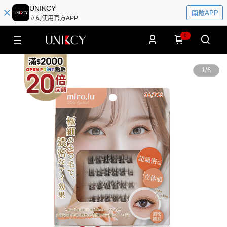
UNIKCY
開啟APP
立刻使用官方APP
0
1
/
6