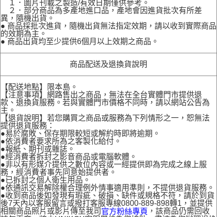
１．圖片刊載之製造/有效日期僅供參考。
２．部分商品為多產地進口品，產地會因進貨批次有所差
異，隨機出貨。
● 商品採批次進貨，隨機出貨無法指定效期，請以收到實際商品
的效期為主。
● 商品出貨均至少提供6個月以上效期之商品。
商品配送及退換貨說明
【配送地點】限本島。
【注意事項】網路售出之商品，無法在全台實體門市提供退
款、退換貨服務。若與實體門市價格不同時，請以網站公告為
主。
【退貨說明】若您購買之商品或服務為下列情形之一，恕無法
提供退貨服務：
●易於腐敗、保存期限較短或解約時即將逾期。
●依消費者要求所為之客製化給付。
●報紙、期刊或雜誌。
●經消費者拆封之影音商品或電腦軟體。
●非以有形媒介提供之數位內容或一經提供即為完成之線上服
務，經消費者事先同意始提供者。
●已拆封之個人衛生用品。
●依通訊交易解除權合理例外情事適用準則，不提供退貨服務。
●收到商品後如發現有瑕疵、破損、缺件或規格不符，請於到貨
後7天內以客服留言或撥打客服專線0800-889-898轉1，並提供
相關商品照片或影片傳至我司
，該商品仍需回收
官方粉絲專頁