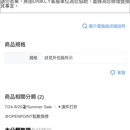
請勿丟棄，將由UNIKCY客服單位為您協助，盡速為您辦理退換
貨事宜。
顯示電腦版詳細說明
商品規格
規格
詳見外包裝所示
客服
商品相關分類 (2)
7/24-8/20🏖️Summer Sale
✦滿件打折
🪙OPENPOINT點數換券