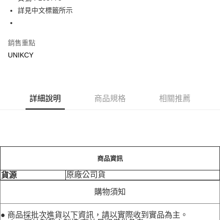
詳見中文標籤所示
Apple Pay
街口支付
銷售重點
悠遊付
UNIKCY
Google Pay
運送方式
詳細說明
商品規格
相關推薦
7-11取貨付款［需3-5個工作天不含預購商品］
每筆NT$70，滿NT$499(含以上)免運費
付款後7-11取貨［需3-5個工作天不含預購商品］
每筆NT$70，滿NT$499(含以上)免運費
商品資訊
宅配［需2-3個工作天不含預購商品］
原廠公司貨
貨源
每筆NT$100，滿NT$799(含以上)免運費
購物須知
● 商品採批次進貨以下資訊，請以實際收到實品為主。