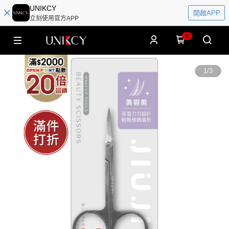
UNIKCY
開啟APP
立刻使用官方APP
0
1
/
3