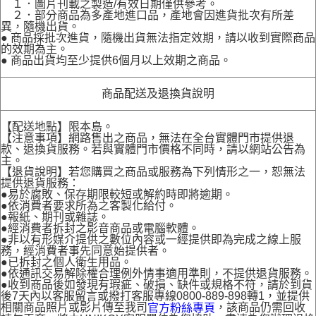
１．圖片刊載之製造/有效日期僅供參考。
２．部分商品為多產地進口品，產地會因進貨批次有所差
異，隨機出貨。
● 商品採批次進貨，隨機出貨無法指定效期，請以收到實際商品
的效期為主。
● 商品出貨均至少提供6個月以上效期之商品。
商品配送及退換貨說明
【配送地點】限本島。
【注意事項】網路售出之商品，無法在全台實體門市提供退
款、退換貨服務。若與實體門市價格不同時，請以網站公告為
主。
【退貨說明】若您購買之商品或服務為下列情形之一，恕無法
提供退貨服務：
●易於腐敗、保存期限較短或解約時即將逾期。
●依消費者要求所為之客製化給付。
●報紙、期刊或雜誌。
●經消費者拆封之影音商品或電腦軟體。
●非以有形媒介提供之數位內容或一經提供即為完成之線上服
務，經消費者事先同意始提供者。
●已拆封之個人衛生用品。
●依通訊交易解除權合理例外情事適用準則，不提供退貨服務。
●收到商品後如發現有瑕疵、破損、缺件或規格不符，請於到貨
後7天內以客服留言或撥打客服專線0800-889-898轉1，並提供
相關商品照片或影片傳至我司
，該商品仍需回收
官方粉絲專頁