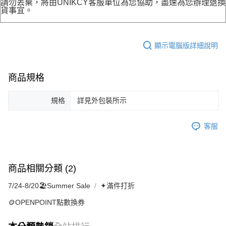
請勿丟棄，將由UNIKCY客服單位為您協助，盡速為您辦理退換
貨事宜。
顯示電腦版詳細說明
商品規格
規格
詳見外包裝所示
客服
商品相關分類 (2)
7/24-8/20🏖️Summer Sale
✦滿件打折
🪙OPENPOINT點數換券