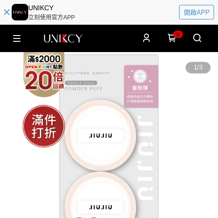
UNIKCY
開啟APP
立刻使用官方APP
0
1
/
3