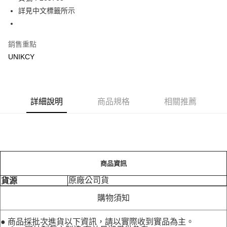
詳見中文標籤所示
Apple Pay
街口支付
銷售重點
悠遊付
UNIKCY
Google Pay
運送方式
詳細說明
商品規格
相關推薦
7-11取貨付款［需3-5個工作天不含預購商品］
每筆NT$70，滿NT$499(含以上)免運費
付款後7-11取貨［需3-5個工作天不含預購商品］
每筆NT$70，滿NT$499(含以上)免運費
商品資訊
宅配［需2-3個工作天不含預購商品］
原廠公司貨
貨源
每筆NT$100，滿NT$799(含以上)免運費
購物須知
● 商品採批次進貨以下資訊，請以實際收到實品為主。