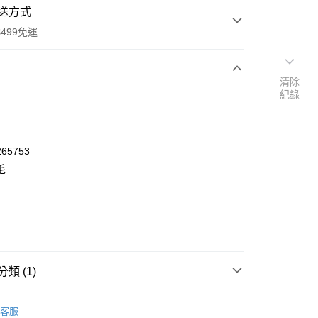
送方式
499免運
清除
紀錄
次付款
付款
65753
毛
類 (1)
y
POINT點數換券
客服