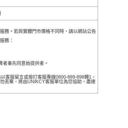
明
貨服務。若與實體門市價格不同時，請以網站公告
貨服務：
費者事先同意始提供者。
留言或撥打客服專線0800-889-898轉1，
勿丟棄，將由UNIKCY客服單位為您協助，盡速