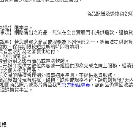
商品配送及退換貨說
送地點】限本島。
意事項】網路售出之商品，無法在全台實體門市提供退款、退換
。
貨說明】若您購買之商品或服務為下列情形之一，恕無法提供退
腐敗、保存期限較短或解約時即將逾期。
費者要求所為之客製化給付。
、期刊或雜誌。
費者拆封之影音商品或電腦軟體。
有形媒介提供之數位內容或一經提供即為完成之線上服務，經消
封之個人衛生用品。
訊交易解除權合理例外情事適用準則，不提供退貨服務。
商品後如發現有瑕疵、破損、缺件或規格不符，請於到貨後7天內以客服
供相關商品照片或影片傳至我司
，該商品仍需回收請
官方粉絲專頁
辦理退換貨事宜。
規格