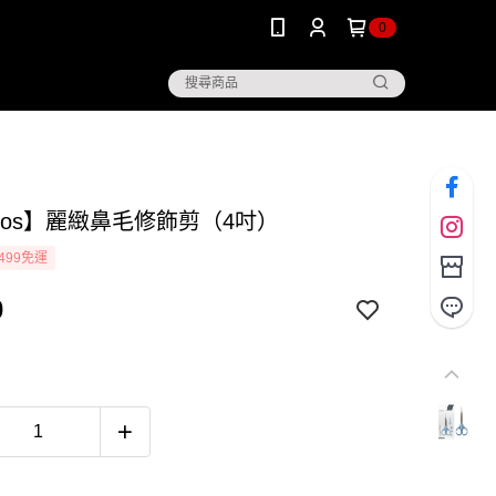
0
mos】麗緻鼻毛修飾剪（4吋）
499免運
0