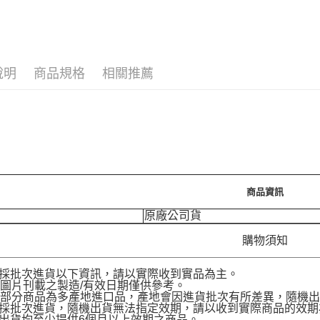
運送方式
7-11取
每筆NT$7
說明
商品規格
相關推薦
付款後7-
每筆NT$7
宅配［需2
每筆NT$1
商品資訊
原廠公司貨
購物須知
品採批次進貨以下資訊，請以實際收到實品為主。
圖片刊載之製造/有效日期僅供參考。
部分商品為多產地進口品，產地會因進貨批次有所差異，隨機出
品採批次進貨，隨機出貨無法指定效期，請以收到實際商品的效期
品出貨均至少提供6個月以上效期之商品。