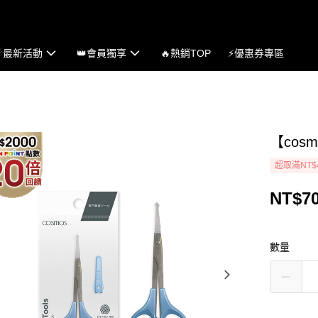
☄最新活動
👑會員獨享
🔥熱銷TOP
⚡優惠券專區
【cos
超取滿NT$
NT$7
數量