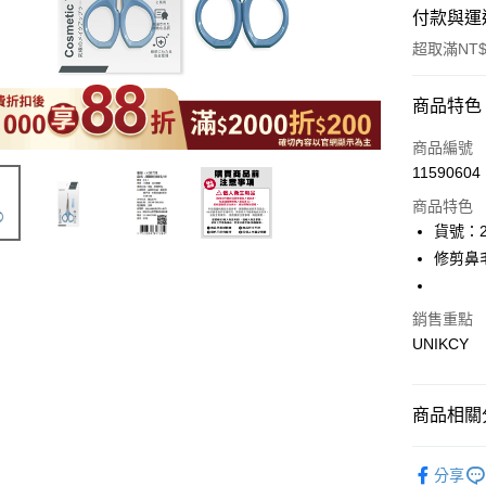
付款與運
超取滿NT$
付款方式
商品特色
icash Pay
商品編號
11590604
信用卡一
商品特色
超商取貨
貨號：2
修剪鼻
LINE Pay
Apple Pay
銷售重點
UNIKCY
街口支付
悠遊付
商品相關分
Google Pa
🪙OPEN
分享