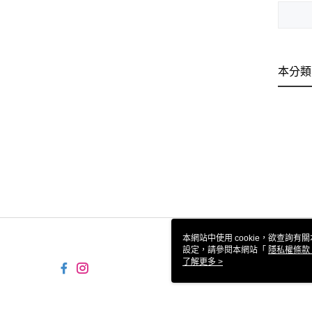
本分類
本網站中使用 cookie，欲查詢有關
設定，請參閱本網站「
隱私權條款
使用 cookie。
了解更多 >