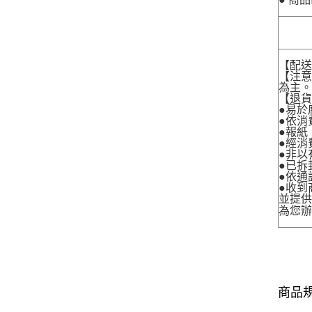
【配
【注
為主
【退
●易於
●依消
●報紙
●經消
●非以
●已拆
●依通
●收到
並提
為您
商品