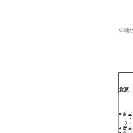
詳細
貨源
● 商
１．
２．
● 商
● 商