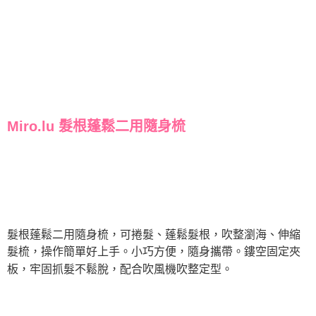
Miro.lu 髮根蓬鬆二用隨身梳
髮根蓬鬆二用隨身梳，可捲髮、蓬鬆髮根，吹整瀏海、伸縮
髮梳，操作簡單好上手。小巧方便，隨身攜帶。鏤空固定夾
板，牢固抓髮不鬆脫，配合吹風機吹整定型。