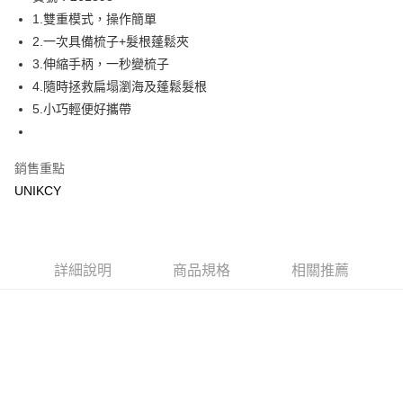
1.雙重模式，操作簡單
Apple Pay
2.一次具備梳子+髮根蓬鬆夾
街口支付
3.伸縮手柄，一秒變梳子
4.隨時拯救扁塌瀏海及蓬鬆髮根
悠遊付
5.小巧輕便好攜帶
Google Pay
銷售重點
運送方式
UNIKCY
7-11取貨付款［需3-5個工作天不含預購商品］
每筆NT$70，滿NT$499(含以上)免運費
付款後7-11取貨［需3-5個工作天不含預購商品］
詳細說明
商品規格
相關推薦
每筆NT$70，滿NT$499(含以上)免運費
宅配［需2-3個工作天不含預購商品］
每筆NT$100，滿NT$799(含以上)免運費