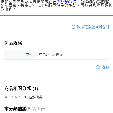
相關商品照片或影片傳至我司
，該商品仍需回收
官方粉絲專頁
請勿丟棄，將由UNIKCY客服單位為您協助，盡速為您辦理退換
貨事宜。
顯示電腦版詳細說明
商品規格
規格
詳見外包裝所示
客服
商品相關分類 (1)
🪙OPENPOINT點數換券
本分類熱銷
全站排行