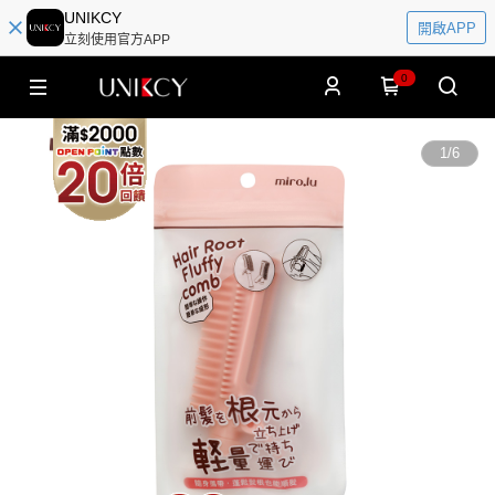
UNIKCY
開啟APP
立刻使用官方APP
0
1
/
6