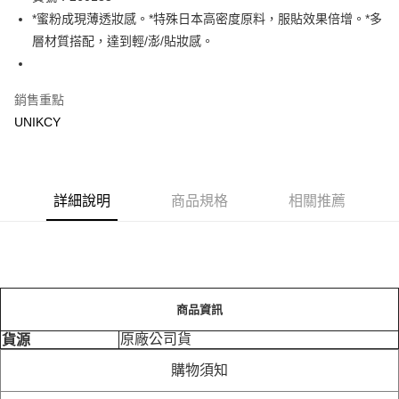
*蜜粉成現薄透妝感。*特殊日本高密度原料，服貼效果倍增。*多
Apple Pay
層材質搭配，達到輕/澎/貼妝感。
街口支付
悠遊付
銷售重點
UNIKCY
Google Pay
運送方式
7-11取貨付款［需3-5個工作天不含預購商品］
詳細說明
商品規格
相關推薦
每筆NT$70，滿NT$499(含以上)免運費
付款後7-11取貨［需3-5個工作天不含預購商品］
每筆NT$70，滿NT$499(含以上)免運費
商品資訊
宅配［需2-3個工作天不含預購商品］
每筆NT$100，滿NT$799(含以上)免運費
原廠公司貨
貨源
購物須知