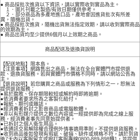
● 商品採批次進貨以下資訊，請以實際收到實品為主。
１．圖片刊載之製造/有效日期僅供參考。
２．部分商品為多產地進口品，產地會因進貨批次有所差
異，隨機出貨。
● 商品採批次進貨，隨機出貨無法指定效期，請以收到實際商品
的效期為主。
● 商品出貨均至少提供6個月以上效期之商品。
商品配送及退換貨說明
【配送地點】限本島。
【注意事項】網路售出之商品，無法在全台實體門市提供退
款、退換貨服務。若與實體門市價格不同時，請以網站公告為
主。
【退貨說明】若您購買之商品或服務為下列情形之一，恕無法
提供退貨服務：
●易於腐敗、保存期限較短或解約時即將逾期。
●依消費者要求所為之客製化給付。
●報紙、期刊或雜誌。
●經消費者拆封之影音商品或電腦軟體。
●非以有形媒介提供之數位內容或一經提供即為完成之線上服
務，經消費者事先同意始提供者。
●已拆封之個人衛生用品。
●依通訊交易解除權合理例外情事適用準則，不提供退貨服務。
●收到商品後如發現有瑕疵、破損、缺件或規格不符，請於到貨
後7天內以客服留言或撥打客服專線0800-889-898轉1，並提供