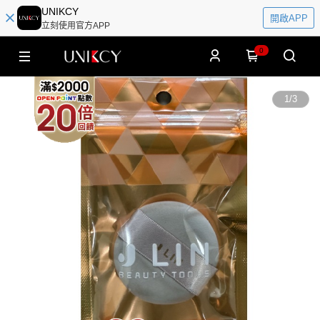
UNIKCY
開啟APP
立刻使用官方APP
0
1
/
3