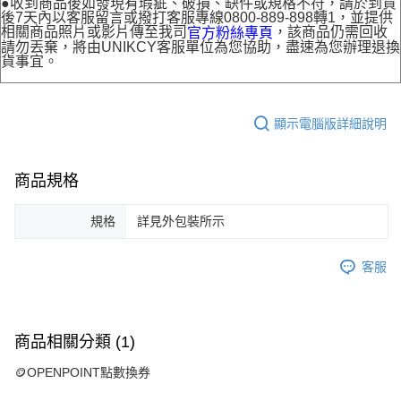
●收到商品後如發現有瑕疵、破損、缺件或規格不符，請於到貨
後7天內以客服留言或撥打客服專線0800-889-898轉1，並提供
相關商品照片或影片傳至我司
，該商品仍需回收
官方粉絲專頁
請勿丟棄，將由UNIKCY客服單位為您協助，盡速為您辦理退換
貨事宜。
顯示電腦版詳細說明
商品規格
規格
詳見外包裝所示
客服
商品相關分類 (1)
🪙OPENPOINT點數換券