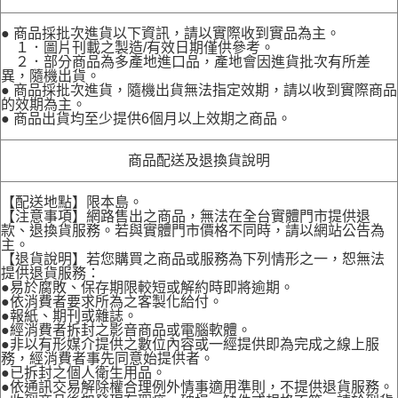
● 商品採批次進貨以下資訊，請以實際收到實品為主。
１．圖片刊載之製造/有效日期僅供參考。
２．部分商品為多產地進口品，產地會因進貨批次有所差
異，隨機出貨。
● 商品採批次進貨，隨機出貨無法指定效期，請以收到實際商品
的效期為主。
● 商品出貨均至少提供6個月以上效期之商品。
商品配送及退換貨說明
【配送地點】限本島。
【注意事項】網路售出之商品，無法在全台實體門市提供退
款、退換貨服務。若與實體門市價格不同時，請以網站公告為
主。
【退貨說明】若您購買之商品或服務為下列情形之一，恕無法
提供退貨服務：
●易於腐敗、保存期限較短或解約時即將逾期。
●依消費者要求所為之客製化給付。
●報紙、期刊或雜誌。
●經消費者拆封之影音商品或電腦軟體。
●非以有形媒介提供之數位內容或一經提供即為完成之線上服
務，經消費者事先同意始提供者。
●已拆封之個人衛生用品。
●依通訊交易解除權合理例外情事適用準則，不提供退貨服務。