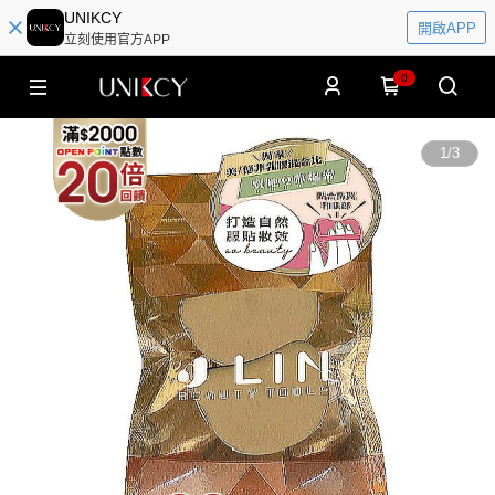
UNIKCY
開啟APP
立刻使用官方APP
0
1
/
3