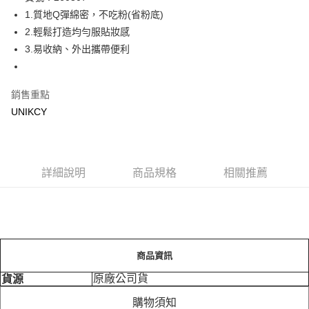
1.質地Q彈綿密，不吃粉(省粉底)
Apple Pay
2.輕鬆打造均勻服貼妝感
街口支付
3.易收納、外出攜帶便利
悠遊付
銷售重點
Google Pay
UNIKCY
運送方式
7-11取貨付款［需3-5個工作天不含預購商品］
每筆NT$70，滿NT$499(含以上)免運費
詳細說明
商品規格
相關推薦
付款後7-11取貨［需3-5個工作天不含預購商品］
每筆NT$70，滿NT$499(含以上)免運費
宅配［需2-3個工作天不含預購商品］
商品資訊
每筆NT$100，滿NT$799(含以上)免運費
原廠公司貨
貨源
購物須知