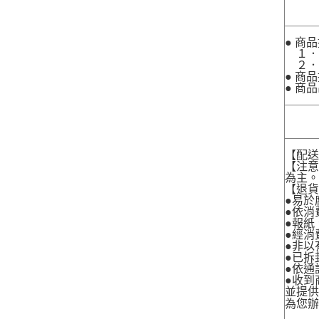
● 商
１．
２．
● 商
● 商
【配
【注
為主
【退
●易於
●依消
●報紙
●經消
●非以
●已拆
●依通
●收到
並提
為您