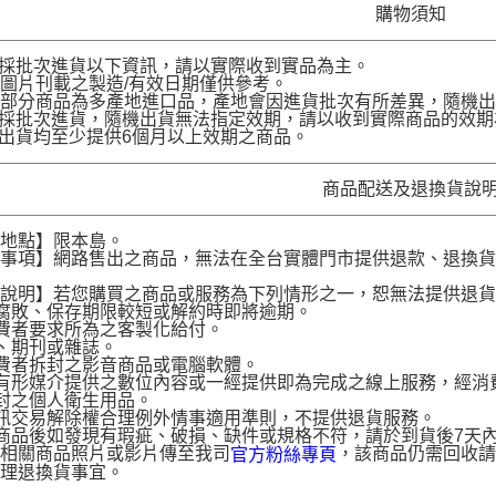
購物須知
品採批次進貨以下資訊，請以實際收到實品為主。
圖片刊載之製造/有效日期僅供參考。
部分商品為多產地進口品，產地會因進貨批次有所差異，隨機出
品採批次進貨，隨機出貨無法指定效期，請以收到實際商品的效期
品出貨均至少提供6個月以上效期之商品。
商品配送及退換貨說
送地點】限本島。
意事項】網路售出之商品，無法在全台實體門市提供退款、退換
。
貨說明】若您購買之商品或服務為下列情形之一，恕無法提供退
腐敗、保存期限較短或解約時即將逾期。
費者要求所為之客製化給付。
、期刊或雜誌。
費者拆封之影音商品或電腦軟體。
有形媒介提供之數位內容或一經提供即為完成之線上服務，經消
封之個人衛生用品。
訊交易解除權合理例外情事適用準則，不提供退貨服務。
商品後如發現有瑕疵、破損、缺件或規格不符，請於到貨後7天內以客服
供相關商品照片或影片傳至我司
，該商品仍需回收請
官方粉絲專頁
辦理退換貨事宜。