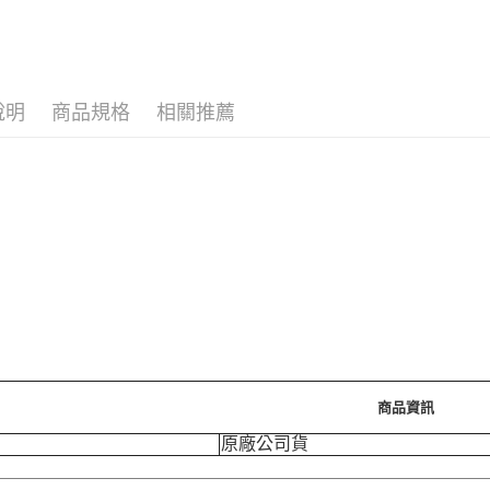
運送方式
7-11取
每筆NT$7
說明
商品規格
相關推薦
付款後7-
每筆NT$7
宅配［需2
每筆NT$1
商品資訊
原廠公司貨