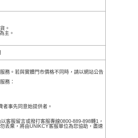
貨。
為主。
明
貨服務。若與實體門市價格不同時，請以網站公告
貨服務：
費者事先同意始提供者。
留言或撥打客服專線0800-889-898轉1，
勿丟棄，將由UNIKCY客服單位為您協助，盡速