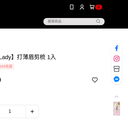
0
k Lady】打薄眉剪梳 1入
499免運
9