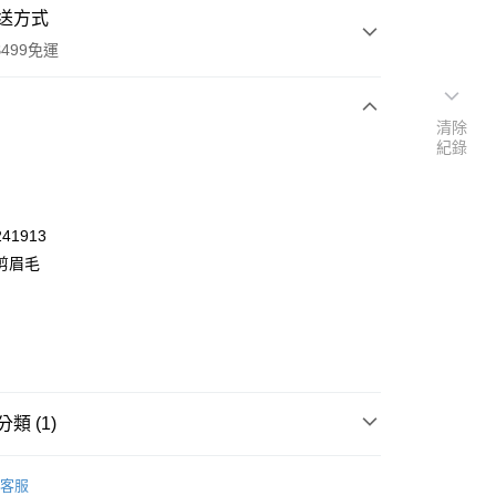
送方式
499免運
清除
紀錄
次付款
付款
41913
剪眉毛
類 (1)
y
POINT點數換券
客服