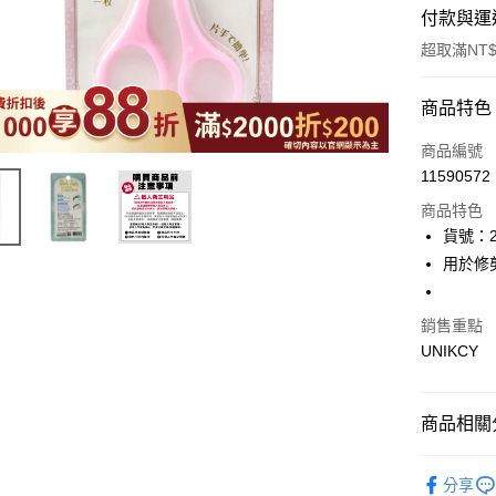
付款與運
超取滿NT$
付款方式
商品特色
icash Pay
商品編號
11590572
信用卡一
商品特色
超商取貨
貨號：2
用於修
LINE Pay
Apple Pay
銷售重點
UNIKCY
街口支付
悠遊付
商品相關分
Google Pa
🪙OPEN
分享