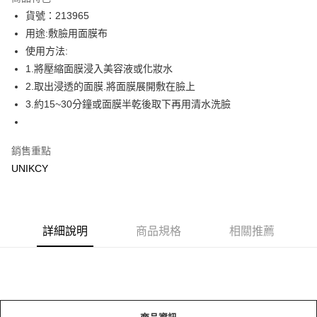
LINE Pay
貨號：213965
用途:敷臉用面膜布
Apple Pay
使用方法:
街口支付
1.將壓縮面膜浸入美容液或化妝水
2.取出浸透的面膜.將面膜展開敷在臉上
悠遊付
3.約15~30分鐘或面膜半乾後取下再用清水洗臉
Google Pay
銷售重點
運送方式
UNIKCY
7-11取貨付款［需3-5個工作天不含預購商品］
每筆NT$70，滿NT$499(含以上)免運費
付款後7-11取貨［需3-5個工作天不含預購商品］
詳細說明
商品規格
相關推薦
每筆NT$70，滿NT$499(含以上)免運費
宅配［需2-3個工作天不含預購商品］
每筆NT$100，滿NT$799(含以上)免運費