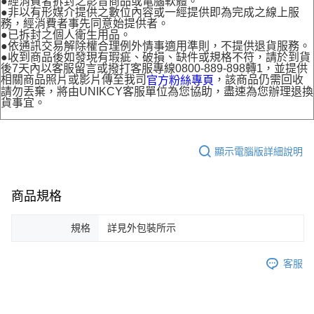
●經消費者拆封之影音商品或電腦軟體。
●非以有形媒介提供之數位內容或一經提供即為完成之線上服
務，經消費者事先同意始提供者。
●已拆封之個人衛生用品。
●依通訊交易解除權合理例外情事適用準則，不提供退貨服務。
●收到商品後如發現有瑕疵、破損、缺件或規格不符，請於到貨
後7天內以客服留言或撥打客服專線0800-889-898轉1，並提供
相關商品照片或影片傳至我司
，該商品仍需回收
官方粉絲專頁
請勿丟棄，將由UNIKCY客服單位為您協助，盡速為您辦理退換
貨事宜。
顯示電腦版詳細說明
商品規格
規格
詳見外包裝所示
客服