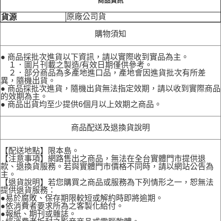
商品資訊
原廠公司貨
貨源
購物須知
● 商品採批次進貨以下資訊，請以實際收到實品為主。
１．圖片刊載之製造/有效日期僅供參考。
２．部分商品為多產地進口品，產地會因進貨批次有所差
異，隨機出貨。
● 商品採批次進貨，隨機出貨無法指定效期，請以收到實際商品
的效期為主。
● 商品出貨均至少提供6個月以上效期之商品。
商品配送及退換貨說明
【配送地點】限本島。
【注意事項】網路售出之商品，無法在全台實體門市提供退
款、退換貨服務。若與實體門市價格不同時，請以網站公告為
主。
【退貨說明】若您購買之商品或服務為下列情形之一，恕無法
提供退貨服務：
●易於腐敗、保存期限較短或解約時即將逾期。
●依消費者要求所為之客製化給付。
●報紙、期刊或雜誌。