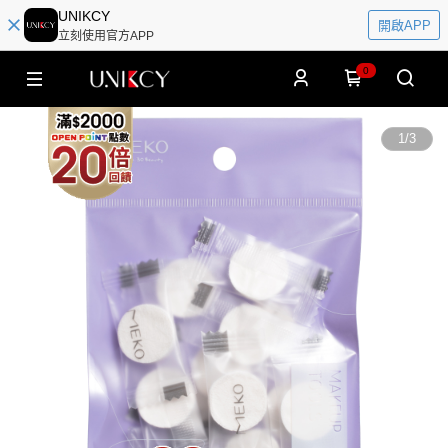
UNIKCY
開啟APP
立刻使用官方APP
0
1
/
3