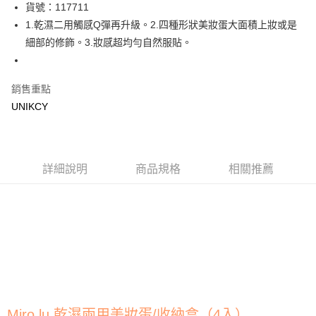
LINE Pay
貨號：117711
1.乾濕二用觸感Q彈再升級。2.四種形狀美妝蛋大面積上妝或是
Apple Pay
細部的修飾。3.妝感超均勻自然服貼。
街口支付
悠遊付
銷售重點
UNIKCY
Google Pay
運送方式
7-11取貨付款［需3-5個工作天不含預購商品］
詳細說明
商品規格
相關推薦
每筆NT$70，滿NT$499(含以上)免運費
付款後7-11取貨［需3-5個工作天不含預購商品］
每筆NT$70，滿NT$499(含以上)免運費
宅配［需2-3個工作天不含預購商品］
每筆NT$100，滿NT$799(含以上)免運費
Miro.lu 乾濕兩用美妝蛋/收納盒（4入）