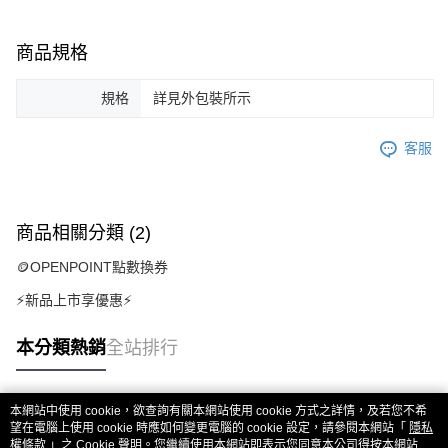
商品規格
規格
詳見外包裝所示
客服
商品相關分類 (2)
🪙OPENPOINT點數換券
⚡新品上市享優惠⚡
本分類熱銷
全站排行
本網站中使用 cookie，欲查詢有關本網站使用 cookie 方式之詳情，及若您不希
熱門標籤
望在電腦上使用 cookie 時應如何變更電腦的 cookie 設定，請參閱本網站「
隱私
權條款
」之 Cookie 聲明。您繼續使用本網站即表示您同意本公司得按本網站使