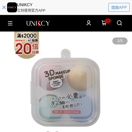
UNIKCY
開啟APP
立刻使用官方APP
0
1
/
5