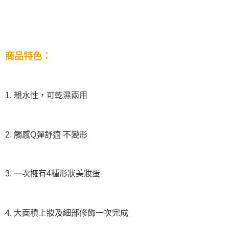
商品特色：
1. 親水性，可乾濕兩用
2. 觸感Q彈舒適 不變形
3. 一次擁有4種形狀美妝蛋
4. 大面積上妝及細部修飾一次完成