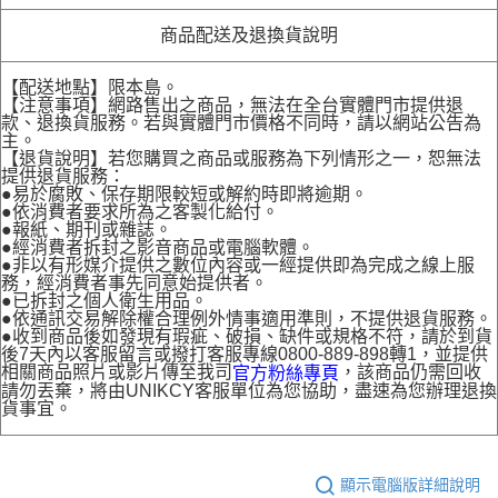
商品配送及退換貨說明
【配送地點】限本島。
【注意事項】網路售出之商品，無法在全台實體門市提供退
款、退換貨服務。若與實體門市價格不同時，請以網站公告為
主。
【退貨說明】若您購買之商品或服務為下列情形之一，恕無法
提供退貨服務：
●易於腐敗、保存期限較短或解約時即將逾期。
●依消費者要求所為之客製化給付。
●報紙、期刊或雜誌。
●經消費者拆封之影音商品或電腦軟體。
●非以有形媒介提供之數位內容或一經提供即為完成之線上服
務，經消費者事先同意始提供者。
●已拆封之個人衛生用品。
●依通訊交易解除權合理例外情事適用準則，不提供退貨服務。
●收到商品後如發現有瑕疵、破損、缺件或規格不符，請於到貨
後7天內以客服留言或撥打客服專線0800-889-898轉1，並提供
相關商品照片或影片傳至我司
，該商品仍需回收
官方粉絲專頁
請勿丟棄，將由UNIKCY客服單位為您協助，盡速為您辦理退換
貨事宜。
顯示電腦版詳細說明