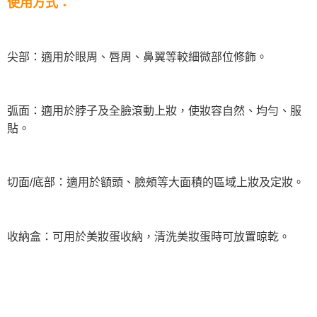
使用方式：
尖部：適用於眼周、唇周、鼻翼等較細微部位修飾。
弧面：適用於脖子及全臉滾動上妝，使妝容自然、均勻、服
貼。
切面/底部：適用於額頭、臉頰等大面積的區域上妝及定妝。
收納盒：可用於美妝蛋收納，清洗美妝蛋時可放置晾乾。