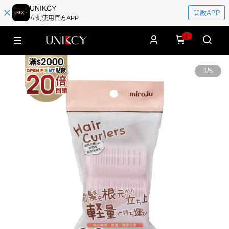
UNIKCY
開啟APP
立刻使用官方APP
0
1
/
5