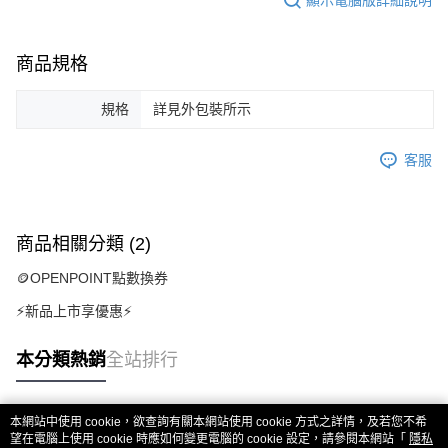
商品規格
規格
詳見外包裝所示
客服
商品相關分類 (2)
🪙OPENPOINT點數換券
⚡新品上市享優惠⚡
本分類熱銷
全站排行
本網站中使用 cookie，欲查詢有關本網站使用 cookie 方式之詳情，及若您不希
熱門標籤
望在電腦上使用 cookie 時應如何變更電腦的 cookie 設定，請參閱本網站「
隱私