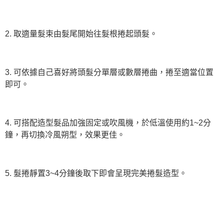
2. 取適量髮束由髮尾開始往髮根捲起頭髮。
3. 可依據自己喜好將頭髮分單層或數層捲曲，捲至適當位置
即可。
4. 可搭配造型髮品加強固定或吹風機，於低溫使用約1~2分
鐘，再切換冷風朔型，效果更佳。
5. 髮捲靜置3~4分鐘後取下即會呈現完美捲髮造型。