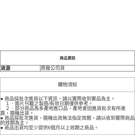
商品資訊
原廠公司貨
貨源
購物須知
● 商品採批次進貨以下資訊，請以實際收到實品為主。
１．圖片刊載之製造/有效日期僅供參考。
２．部分商品為多產地進口品，產地會因進貨批次有所差
異，隨機出貨。
● 商品採批次進貨，隨機出貨無法指定效期，請以收到實際商品
的效期為主。
● 商品出貨均至少提供6個月以上效期之商品。