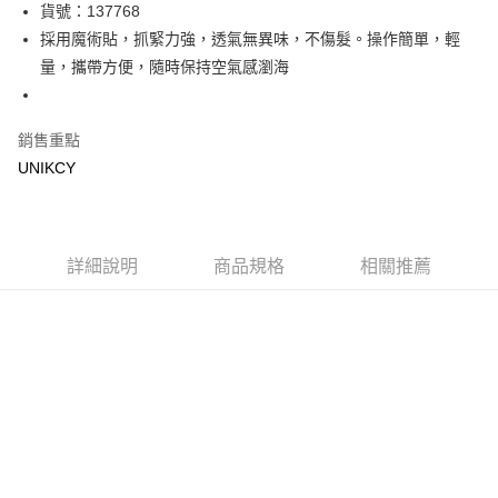
LINE Pay
貨號：137768
採用魔術貼，抓緊力強，透氣無異味，不傷髮。操作簡單，輕
Apple Pay
量，攜帶方便，隨時保持空氣感瀏海
街口支付
悠遊付
銷售重點
UNIKCY
Google Pay
運送方式
7-11取貨付款［需3-5個工作天不含預購商品］
詳細說明
商品規格
相關推薦
每筆NT$70，滿NT$499(含以上)免運費
付款後7-11取貨［需3-5個工作天不含預購商品］
每筆NT$70，滿NT$499(含以上)免運費
宅配［需2-3個工作天不含預購商品］
每筆NT$100，滿NT$799(含以上)免運費