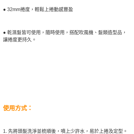
● 32mm捲度，輕鬆上捲動感豐盈
● 乾濕髮皆可使用，隨時使用，搭配吹風機、髮類造型品，
讓捲度更持久。
使用方式：
1. 先將頭髮洗淨並梳順後，噴上少許水，易於上捲及定型。