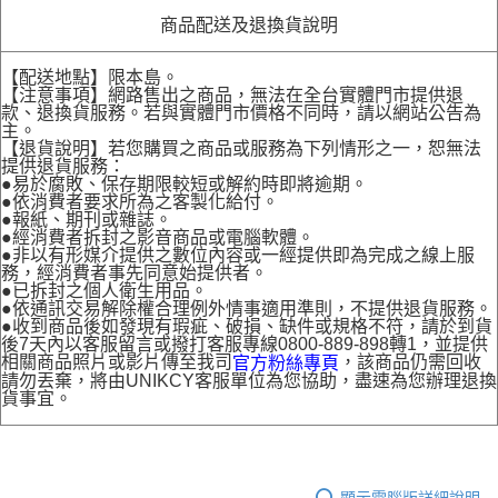
商品配送及退換貨說明
【配送地點】限本島。
【注意事項】網路售出之商品，無法在全台實體門市提供退
款、退換貨服務。若與實體門市價格不同時，請以網站公告為
主。
【退貨說明】若您購買之商品或服務為下列情形之一，恕無法
提供退貨服務：
●易於腐敗、保存期限較短或解約時即將逾期。
●依消費者要求所為之客製化給付。
●報紙、期刊或雜誌。
●經消費者拆封之影音商品或電腦軟體。
●非以有形媒介提供之數位內容或一經提供即為完成之線上服
務，經消費者事先同意始提供者。
●已拆封之個人衛生用品。
●依通訊交易解除權合理例外情事適用準則，不提供退貨服務。
●收到商品後如發現有瑕疵、破損、缺件或規格不符，請於到貨
後7天內以客服留言或撥打客服專線0800-889-898轉1，並提供
相關商品照片或影片傳至我司
，該商品仍需回收
官方粉絲專頁
請勿丟棄，將由UNIKCY客服單位為您協助，盡速為您辦理退換
貨事宜。
顯示電腦版詳細說明