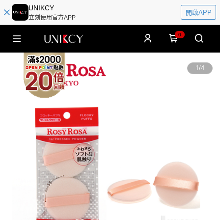
UNIKCY
開啟APP
立刻使用官方APP
0
1
/
4