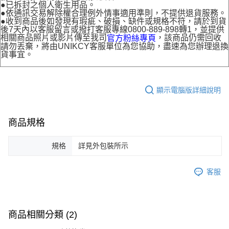
●已拆封之個人衛生用品。
●依通訊交易解除權合理例外情事適用準則，不提供退貨服務。
●收到商品後如發現有瑕疵、破損、缺件或規格不符，請於到貨
後7天內以客服留言或撥打客服專線0800-889-898轉1，並提供
相關商品照片或影片傳至我司
，該商品仍需回收
官方粉絲專頁
請勿丟棄，將由UNIKCY客服單位為您協助，盡速為您辦理退換
貨事宜。
顯示電腦版詳細說明
商品規格
規格
詳見外包裝所示
客服
商品相關分類 (2)