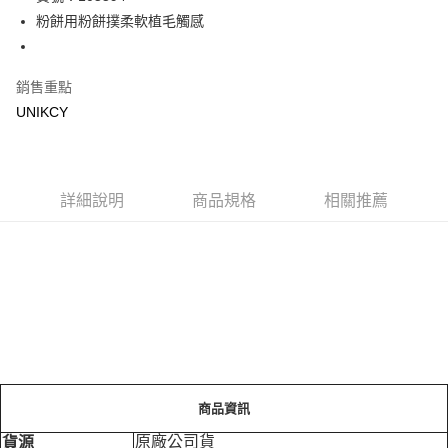
粉餅用粉餅撲柔軟植毛觸感
Apple Pay
街口支付
銷售重點
悠遊付
UNIKCY
Google Pay
運送方式
詳細說明
商品規格
相關推薦
7-11取貨付款［需3-5個工作天不含預購商品］
每筆NT$70，滿NT$499(含以上)免運費
付款後7-11取貨［需3-5個工作天不含預購商品］
每筆NT$70，滿NT$499(含以上)免運費
宅配［需2-3個工作天不含預購商品］
每筆NT$100，滿NT$799(含以上)免運費
商品資訊
原廠公司貨
貨源