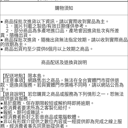
購物須知
● 商品採批次進貨以下資訊，請以實際收到實品為主。
１．圖片刊載之製造/有效日期僅供參考。
２．部分商品為多產地進口品，產地會因進貨批次有所差
異，隨機出貨。
● 商品採批次進貨，隨機出貨無法指定效期，請以收到實際商品
的效期為主。
● 商品出貨均至少提供6個月以上效期之商品。
商品配送及退換貨說明
【配送地點】限本島。
【注意事項】網路售出之商品，無法在全台實體門市提供退
款、退換貨服務。若與實體門市價格不同時，請以網站公告為
主。
【退貨說明】若您購買之商品或服務為下列情形之一，恕無法
提供退貨服務：
●易於腐敗、保存期限較短或解約時即將逾期。
●依消費者要求所為之客製化給付。
●報紙、期刊或雜誌。
●經消費者拆封之影音商品或電腦軟體。
●非以有形媒介提供之數位內容或一經提供即為完成之線上服
務，經消費者事先同意始提供者。