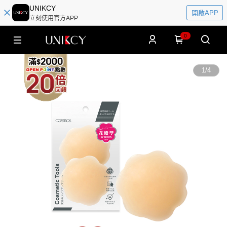
UNIKCY
開啟APP
立刻使用官方APP
0
1
/
4