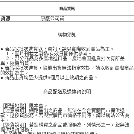
商品資訊
原廠公司貨
貨源
購物須知
● 商品採批次進貨以下資訊，請以實際收到實品為主。
１．圖片刊載之製造/有效日期僅供參考。
２．部分商品為多產地進口品，產地會因進貨批次有所差
異，隨機出貨。
● 商品採批次進貨，隨機出貨無法指定效期，請以收到實際商品
的效期為主。
● 商品出貨均至少提供6個月以上效期之商品。
商品配送及退換貨說明
【配送地點】限本島。
【注意事項】網路售出之商品，無法在全台實體門市提供退
款、退換貨服務。若與實體門市價格不同時，請以網站公告為
主。
【退貨說明】若您購買之商品或服務為下列情形之一，恕無法
提供退貨服務：