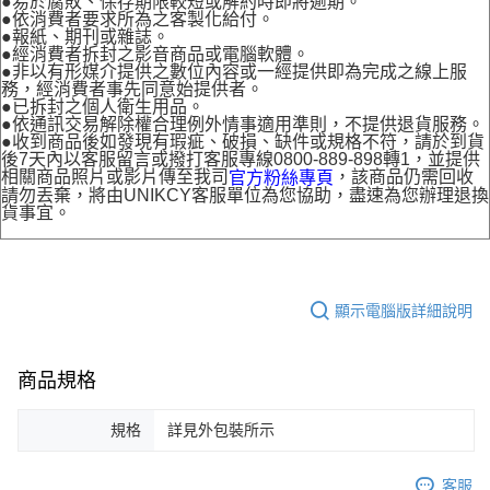
●易於腐敗、保存期限較短或解約時即將逾期。
●依消費者要求所為之客製化給付。
●報紙、期刊或雜誌。
●經消費者拆封之影音商品或電腦軟體。
●非以有形媒介提供之數位內容或一經提供即為完成之線上服
務，經消費者事先同意始提供者。
●已拆封之個人衛生用品。
●依通訊交易解除權合理例外情事適用準則，不提供退貨服務。
●收到商品後如發現有瑕疵、破損、缺件或規格不符，請於到貨
後7天內以客服留言或撥打客服專線0800-889-898轉1，並提供
相關商品照片或影片傳至我司
，該商品仍需回收
官方粉絲專頁
請勿丟棄，將由UNIKCY客服單位為您協助，盡速為您辦理退換
貨事宜。
顯示電腦版詳細說明
商品規格
規格
詳見外包裝所示
客服