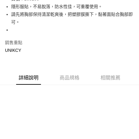
隱形服貼，不易脫落，防水性佳，可重覆使用。
Apple Pay
請先將胸部保持清潔乾爽後，把塑膠膜撕下，黏著面貼合胸部即
街口支付
可。
悠遊付
銷售重點
Google Pay
UNIKCY
運送方式
7-11取貨付款［需3-5個工作天不含預購商品］
每筆NT$70，滿NT$499(含以上)免運費
詳細說明
商品規格
相關推薦
付款後7-11取貨［需3-5個工作天不含預購商品］
每筆NT$70，滿NT$499(含以上)免運費
宅配［需2-3個工作天不含預購商品］
每筆NT$100，滿NT$799(含以上)免運費