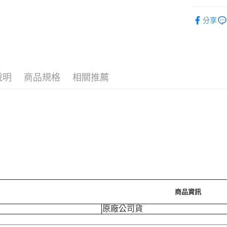
運送方式
🪙OPEN
分享
7-11取
每筆NT$7
付款後7-
每筆NT$7
說明
商品規格
相關推薦
宅配［需2
每筆NT$1
商品資訊
原廠公司貨