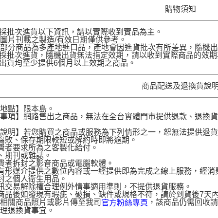
購物須知
品採批次進貨以下資訊，請以實際收到實品為主。
圖片刊載之製造/有效日期僅供參考。
部分商品為多產地進口品，產地會因進貨批次有所差異，隨機出
品採批次進貨，隨機出貨無法指定效期，請以收到實際商品的效期
品出貨均至少提供6個月以上效期之商品。
商品配送及退換貨說
送地點】限本島。
意事項】網路售出之商品，無法在全台實體門市提供退款、退換
。
貨說明】若您購買之商品或服務為下列情形之一，恕無法提供退
腐敗、保存期限較短或解約時即將逾期。
費者要求所為之客製化給付。
、期刊或雜誌。
費者拆封之影音商品或電腦軟體。
有形媒介提供之數位內容或一經提供即為完成之線上服務，經消
封之個人衛生用品。
訊交易解除權合理例外情事適用準則，不提供退貨服務。
商品後如發現有瑕疵、破損、缺件或規格不符，請於到貨後7天內以客服
供相關商品照片或影片傳至我司
，該商品仍需回收請
官方粉絲專頁
辦理退換貨事宜。