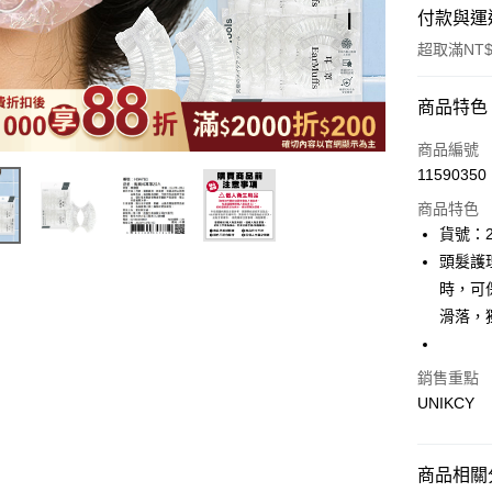
付款與運
超取滿NT$
付款方式
商品特色
icash Pay
商品編號
11590350
信用卡一
商品特色
超商取貨
貨號：2
頭髮護
LINE Pay
時，可
Apple Pay
滑落，
街口支付
銷售重點
悠遊付
UNIKCY
Google Pa
商品相關分