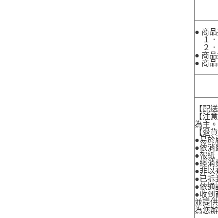
● 商
１．
２．
● 商
● 商
【配
【注
為主
【退
●易於
●依消
●報紙
●經消
●非以
●已拆
●依通
●收到
並提
為您