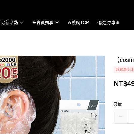
☄最新活動
👑會員獨享
🔥熱銷TOP
⚡優惠券專區
【cos
超取滿NT$
NT$4
數量