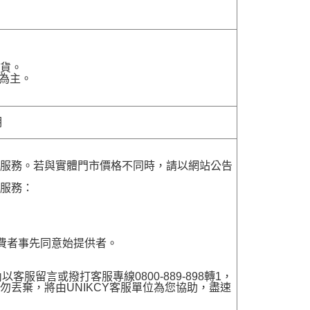
貨。
為主。
明
貨服務。若與實體門市價格不同時，請以網站公告
貨服務：
費者事先同意始提供者。
留言或撥打客服專線0800-889-898轉1，
勿丟棄，將由UNIKCY客服單位為您協助，盡速