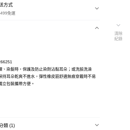
送方式
499免運
清除
紀錄
次付款
付款
66251
理、染髮時，保護及防止染劑沾黏耳朵；或洗臉洗澡
保持耳朵乾爽不進水，彈性橡皮筋舒適無痕穿戴時不易
獨立包裝攜帶方便。
y
類 (1)