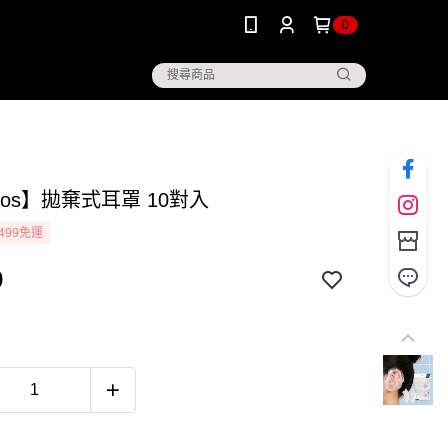
0
mos】拋棄式耳罩 10對入
499免運
9