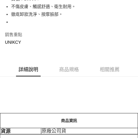
不傷皮膚、觸感舒適、衛生耐用。
Apple Pay
徹底卸妝洗淨、按摩臉部。
街口支付
悠遊付
銷售重點
UNIKCY
Google Pay
運送方式
7-11取貨付款［需3-5個工作天不含預購商品］
詳細說明
商品規格
相關推薦
每筆NT$70，滿NT$499(含以上)免運費
付款後7-11取貨［需3-5個工作天不含預購商品］
每筆NT$70，滿NT$499(含以上)免運費
宅配［需2-3個工作天不含預購商品］
每筆NT$100，滿NT$799(含以上)免運費
商品資訊
原廠公司貨
貨源