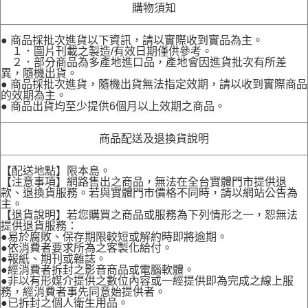
購物須知
● 商品採批次進貨以下資訊，請以實際收到實品為主。
１．圖片刊載之製造/有效日期僅供參考。
２．部分商品為多產地進口品，產地會因進貨批次有所差
異，隨機出貨。
● 商品採批次進貨，隨機出貨無法指定效期，請以收到實際商品
的效期為主。
● 商品出貨均至少提供6個月以上效期之商品。
商品配送及退換貨說明
【配送地點】限本島。
【注意事項】網路售出之商品，無法在全台實體門市提供退
款、退換貨服務。若與實體門市價格不同時，請以網站公告為
主。
【退貨說明】若您購買之商品或服務為下列情形之一，恕無法
提供退貨服務：
●易於腐敗、保存期限較短或解約時即將逾期。
●依消費者要求所為之客製化給付。
●報紙、期刊或雜誌。
●經消費者拆封之影音商品或電腦軟體。
●非以有形媒介提供之數位內容或一經提供即為完成之線上服
務，經消費者事先同意始提供者。
●已拆封之個人衛生用品。