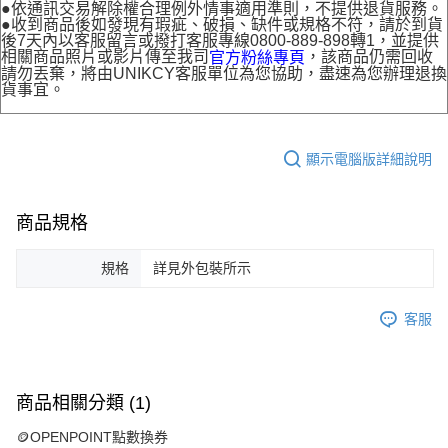
●依通訊交易解除權合理例外情事適用準則，不提供退貨服務。
●收到商品後如發現有瑕疵、破損、缺件或規格不符，請於到貨
後7天內以客服留言或撥打客服專線0800-889-898轉1，並提供
相關商品照片或影片傳至我司
，該商品仍需回收
官方粉絲專頁
請勿丟棄，將由UNIKCY客服單位為您協助，盡速為您辦理退換
貨事宜。
顯示電腦版詳細說明
商品規格
規格
詳見外包裝所示
客服
商品相關分類 (1)
🪙OPENPOINT點數換券