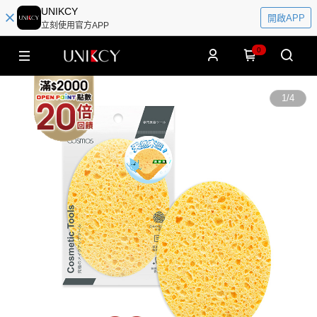
UNIKCY
開啟APP
立刻使用官方APP
0
1
/
4