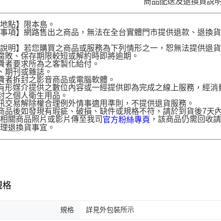
商品配送及退換貨說
送地點】限本島。
意事項】網路售出之商品，無法在全台實體門市提供退款、退換
。
貨說明】若您購買之商品或服務為下列情形之一，恕無法提供退
腐敗、保存期限較短或解約時即將逾期。
費者要求所為之客製化給付。
、期刊或雜誌。
費者拆封之影音商品或電腦軟體。
有形媒介提供之數位內容或一經提供即為完成之線上服務，經消
封之個人衛生用品。
訊交易解除權合理例外情事適用準則，不提供退貨服務。
商品後如發現有瑕疵、破損、缺件或規格不符，請於到貨後7天內以客服
供相關商品照片或影片傳至我司
，該商品仍需回收請
官方粉絲專頁
辦理退換貨事宜。
規格
規格
詳見外包裝所示