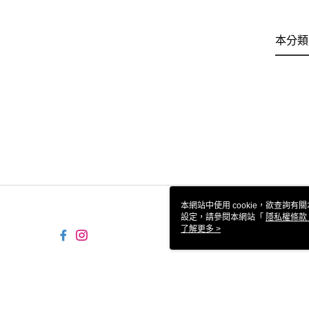
本分類
本網站中使用 cookie，欲查詢有關
設定，請參閱本網站「
隱私權條款
使用 cookie。
了解更多 >