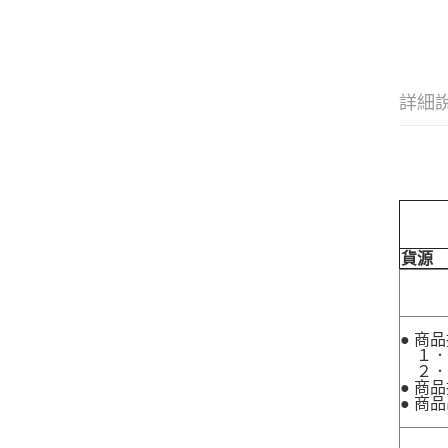
詳細
貨源
● 商
１．
２．
● 商
● 商