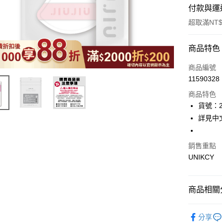
付款與運
超取滿NT$
付款方式
商品特色
icash Pay
商品編號
11590328
信用卡一
商品特色
超商取貨
貨號：2
詳見中
LINE Pay
Apple Pay
銷售重點
UNIKCY
街口支付
悠遊付
商品相關分
Google Pa
7/24-8/20
分享