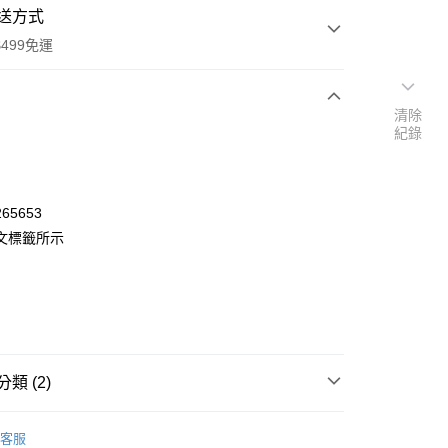
送方式
499免運
清除
紀錄
次付款
付款
65653
文標籤所示
類 (2)
y
🏖️Summer Sale
✦滿件打折
客服