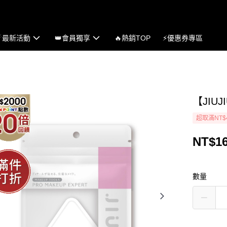
☄最新活動
👑會員獨享
🔥熱銷TOP
⚡優惠券專區
【JIU
超取滿NT$
NT$1
數量