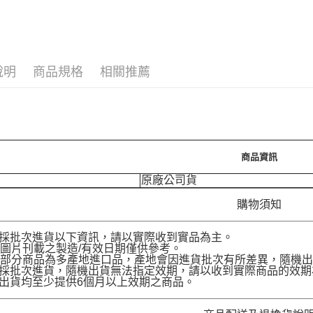
🪙OPEN
運送方式
7-11取
每筆NT$7
說明
商品規格
相關推薦
付款後7-
每筆NT$7
宅配［需2
每筆NT$1
商品資訊
原廠公司貨
購物須知
品採批次進貨以下資訊，請以實際收到實品為主。
圖片刊載之製造/有效日期僅供參考。
部分商品為多產地進口品，產地會因進貨批次有所差異，隨機出
品採批次進貨，隨機出貨無法指定效期，請以收到實際商品的效期
品出貨均至少提供6個月以上效期之商品。