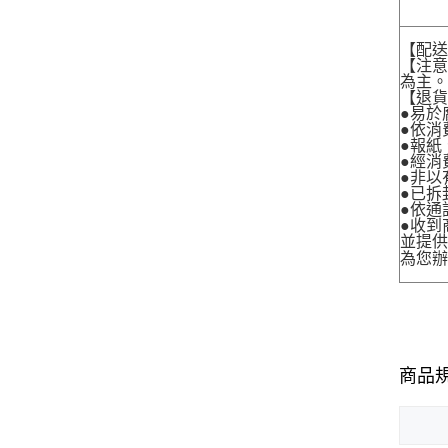
【配
【注
為主
【退
●易於
●依消
●報紙
●經消
●非以
●已拆
●依通
●收到
並提
為您
商品