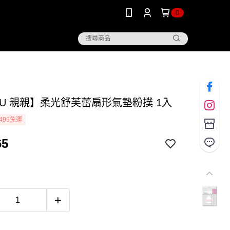
0
JIU 親親】柔光舒芙蕾扇形氣墊粉撲 1入
499免運
65