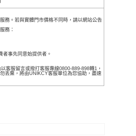
明
貨服務。若與實體門市價格不同時，請以網站公告
貨服務：
費者事先同意始提供者。
留言或撥打客服專線0800-889-898轉1，
勿丟棄，將由UNIKCY客服單位為您協助，盡速