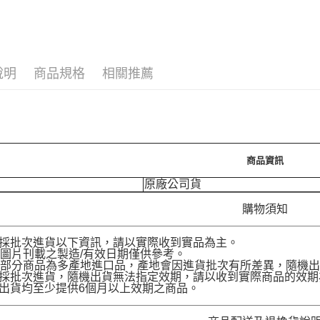
運送方式
7-11取
每筆NT$7
說明
商品規格
相關推薦
付款後7-
每筆NT$7
宅配［需2
每筆NT$1
商品資訊
原廠公司貨
購物須知
品採批次進貨以下資訊，請以實際收到實品為主。
圖片刊載之製造/有效日期僅供參考。
部分商品為多產地進口品，產地會因進貨批次有所差異，隨機出
品採批次進貨，隨機出貨無法指定效期，請以收到實際商品的效期
品出貨均至少提供6個月以上效期之商品。