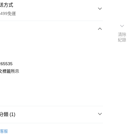
送方式
499免運
清除
紀錄
次付款
付款
65535
文標籤所示
類 (1)
y
POINT點數換券
客服