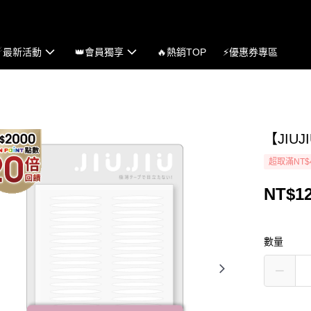
☄最新活動
👑會員獨享
🔥熱銷TOP
⚡優惠券專區
【JIU
超取滿NT$
NT$1
數量