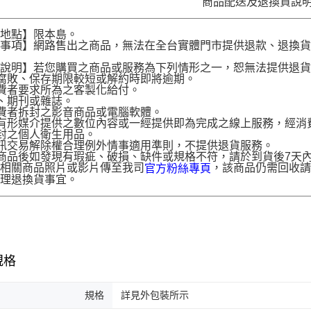
商品配送及退換貨說
送地點】限本島。
意事項】網路售出之商品，無法在全台實體門市提供退款、退換
。
貨說明】若您購買之商品或服務為下列情形之一，恕無法提供退
腐敗、保存期限較短或解約時即將逾期。
費者要求所為之客製化給付。
、期刊或雜誌。
費者拆封之影音商品或電腦軟體。
有形媒介提供之數位內容或一經提供即為完成之線上服務，經消
封之個人衛生用品。
訊交易解除權合理例外情事適用準則，不提供退貨服務。
商品後如發現有瑕疵、破損、缺件或規格不符，請於到貨後7天內以客服
供相關商品照片或影片傳至我司
，該商品仍需回收請
官方粉絲專頁
辦理退換貨事宜。
規格
規格
詳見外包裝所示