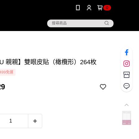
0
JIU 親親】雙眼皮貼（橄欖形）264枚
499免運
29