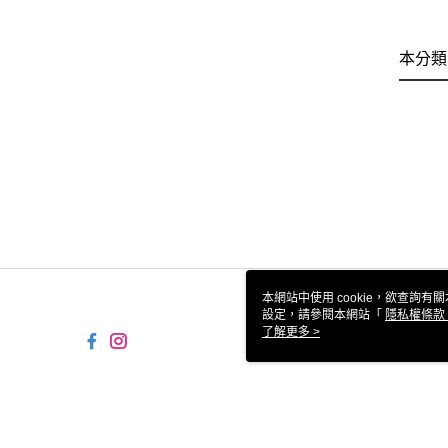
本分類
本網站中使用 cookie，欲查詢有關
設定，請參閱本網站「
隱私權條款
使用 cookie。
了解更多 >