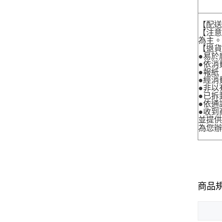
【配
【注
為主
【退
●易於
●依消
●報紙
●經消
●非以
●已拆
●依通
●收到
並提
為您
商品