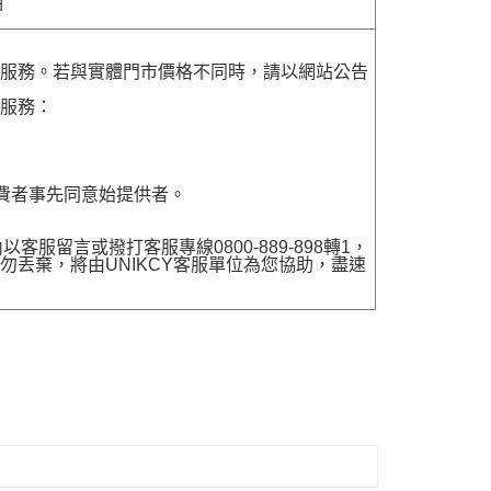
明
貨服務。若與實體門市價格不同時，請以網站公告
貨服務：
費者事先同意始提供者。
留言或撥打客服專線0800-889-898轉1，
勿丟棄，將由UNIKCY客服單位為您協助，盡速