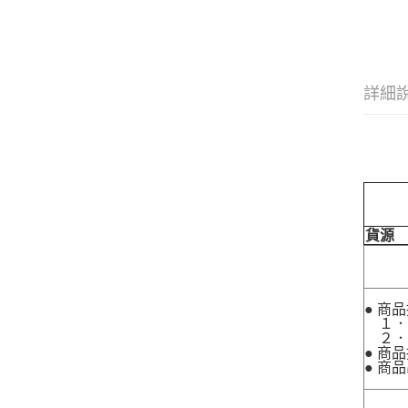
詳細
貨源
● 商
１．
２．
● 商
● 商