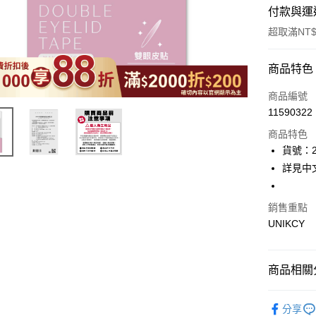
付款與運
超取滿NT$
付款方式
商品特色
icash Pay
商品編號
11590322
信用卡一
商品特色
超商取貨
貨號：2
詳見中
LINE Pay
Apple Pay
銷售重點
UNIKCY
街口支付
悠遊付
商品相關分
Google Pa
🪙OPEN
分享