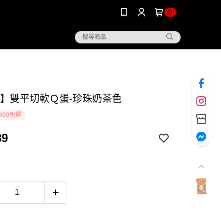
0
IN】雙平切軟Ｑ蛋-珍珠奶茶色
499免運
89