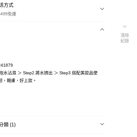
送方式
499免運
清除
紀錄
次付款
付款
41879
. 泡水沾濕 ＞ Step2.將水擠出 ＞ Step3.搭配美妝品使
韌，親膚，好上妝。
y
類 (1)
POINT點數換券