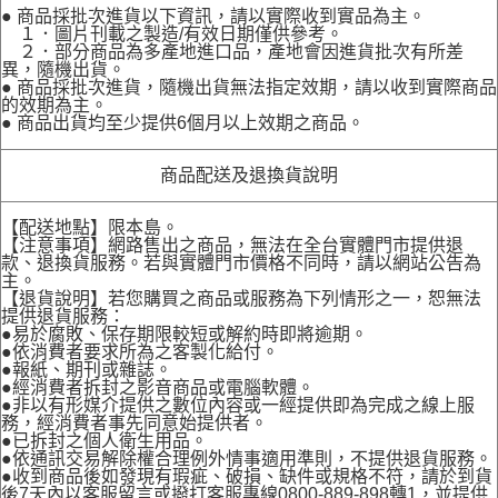
● 商品採批次進貨以下資訊，請以實際收到實品為主。
１．圖片刊載之製造/有效日期僅供參考。
２．部分商品為多產地進口品，產地會因進貨批次有所差
異，隨機出貨。
● 商品採批次進貨，隨機出貨無法指定效期，請以收到實際商品
的效期為主。
● 商品出貨均至少提供6個月以上效期之商品。
商品配送及退換貨說明
【配送地點】限本島。
【注意事項】網路售出之商品，無法在全台實體門市提供退
款、退換貨服務。若與實體門市價格不同時，請以網站公告為
主。
【退貨說明】若您購買之商品或服務為下列情形之一，恕無法
提供退貨服務：
●易於腐敗、保存期限較短或解約時即將逾期。
●依消費者要求所為之客製化給付。
●報紙、期刊或雜誌。
●經消費者拆封之影音商品或電腦軟體。
●非以有形媒介提供之數位內容或一經提供即為完成之線上服
務，經消費者事先同意始提供者。
●已拆封之個人衛生用品。
●依通訊交易解除權合理例外情事適用準則，不提供退貨服務。
●收到商品後如發現有瑕疵、破損、缺件或規格不符，請於到貨
後7天內以客服留言或撥打客服專線0800-889-898轉1，並提供