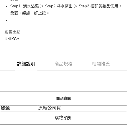
Step1. 泡水沾濕 ＞ Step2.將水擠出 ＞ Step3.搭配美妝品使用。
Apple Pay
柔韌，親膚，好上妝。
街口支付
悠遊付
銷售重點
UNIKCY
Google Pay
運送方式
7-11取貨付款［需3-5個工作天不含預購商品］
詳細說明
商品規格
相關推薦
每筆NT$70，滿NT$499(含以上)免運費
付款後7-11取貨［需3-5個工作天不含預購商品］
每筆NT$70，滿NT$499(含以上)免運費
商品資訊
宅配［需2-3個工作天不含預購商品］
每筆NT$100，滿NT$799(含以上)免運費
原廠公司貨
貨源
購物須知