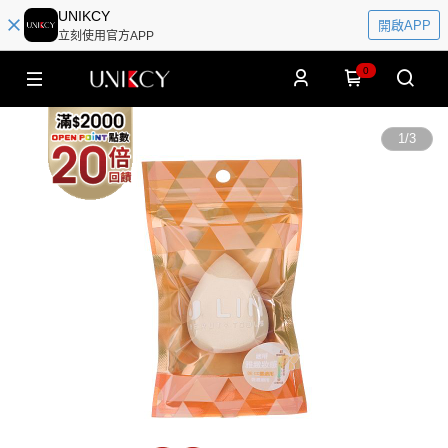
UNIKCY
開啟APP
立刻使用官方APP
0
1
/
3