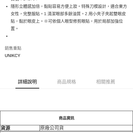
隱形立體感加倍，黏貼容易方便上妝。特殊刀模設計，適合東方
Apple Pay
女性，完整服貼。1.清潔眼部多餘油質。2.用小夾子夾起雙眼皮
街口支付
貼，黏於眼皮上。※可依個人眼型修剪眼貼，用於局部加強位
置。
悠遊付
Google Pay
銷售重點
UNIKCY
運送方式
7-11取貨付款［需3-5個工作天不含預購商品］
每筆NT$70，滿NT$499(含以上)免運費
詳細說明
商品規格
相關推薦
付款後7-11取貨［需3-5個工作天不含預購商品］
每筆NT$70，滿NT$499(含以上)免運費
宅配［需2-3個工作天不含預購商品］
每筆NT$100，滿NT$799(含以上)免運費
商品資訊
原廠公司貨
貨源