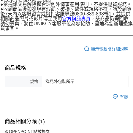
●依通訊交易解除權合理例外情事適用準則，不提供退貨服務。
●收到商品後如發現有瑕疵、破損、缺件或規格不符，請於到貨
後7天內以客服留言或撥打客服專線0800-889-898轉1，並提供
相關商品照片或影片傳至我司
，該商品仍需回收
官方粉絲專頁
請勿丟棄，將由UNIKCY客服單位為您協助，盡速為您辦理退換
貨事宜。
顯示電腦版詳細說明
商品規格
規格
詳見外包裝所示
客服
商品相關分類 (1)
🪙OPENPOINT點數換券