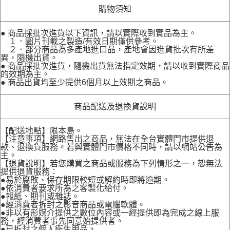
購物須知
● 商品採批次進貨以下資訊，請以實際收到實品為主。
１．圖片刊載之製造/有效日期僅供參考。
２．部分商品為多產地進口品，產地會因進貨批次有所差
異，隨機出貨。
● 商品採批次進貨，隨機出貨無法指定效期，請以收到實際商品
的效期為主。
● 商品出貨均至少提供6個月以上效期之商品。
商品配送及退換貨說明
【配送地點】限本島。
【注意事項】網路售出之商品，無法在全台實體門市提供退
款、退換貨服務。若與實體門市價格不同時，請以網站公告為
主。
【退貨說明】若您購買之商品或服務為下列情形之一，恕無法
提供退貨服務：
●易於腐敗、保存期限較短或解約時即將逾期。
●依消費者要求所為之客製化給付。
●報紙、期刊或雜誌。
●經消費者拆封之影音商品或電腦軟體。
●非以有形媒介提供之數位內容或一經提供即為完成之線上服
務，經消費者事先同意始提供者。
●已拆封之個人衛生用品。