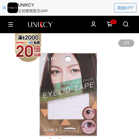
UNIKCY
開啟APP
立刻使用官方APP
0
1
/
3