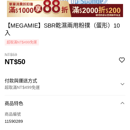
【MEGAMIE】SBR乾濕兩用粉撲（蛋形）10
入
超取滿NT$499免運
NT$59
NT$50
付款與運送方式
超取滿NT$499免運
付款方式
商品特色
icash Pay
商品編號
信用卡一次付款
11590289
超商取貨付款