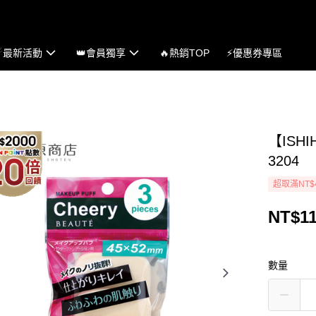
☄最新活動
👑會員獨享
🔥熱銷TOP
⚡優惠券專區
【ISH
3204
超取滿NT$
NT$1
數量