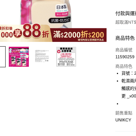
付款與運
超取滿NT$
付款方式
商品特色
icash Pay
商品編號
11590259
信用卡一
商品特色
超商取貨
貨號：2
乾濕兩
LINE Pay
觸感的
Apple Pay
更 _x
街口支付
銷售重點
悠遊付
UNIKCY
Google Pa