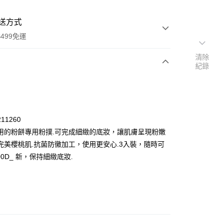
送方式
499免運
清除
紀錄
次付款
付款
11260
用的粉餅專用粉撲.可完成細緻的底妝，讓肌膚呈現粉嫩
完美櫻桃肌.抗菌防黴加工，使用更安心.3入裝，隨時可
000D_ 新，保持細緻底妝.
y