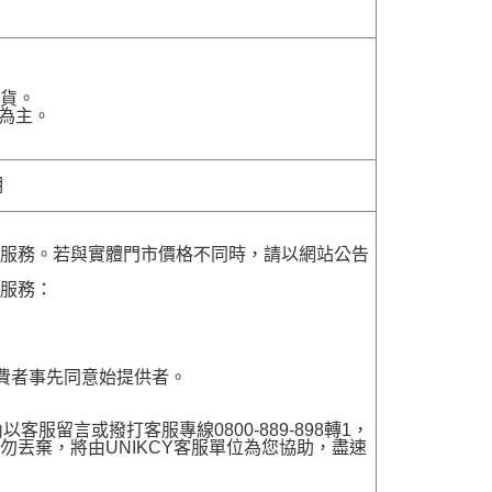
貨。
為主。
明
貨服務。若與實體門市價格不同時，請以網站公告
貨服務：
費者事先同意始提供者。
留言或撥打客服專線0800-889-898轉1，
勿丟棄，將由UNIKCY客服單位為您協助，盡速