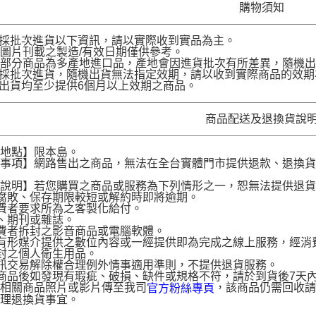
購物須知
品採批次進貨以下資訊，請以實際收到實品為主。
圖片刊載之製造/有效日期僅供參考。
部分商品為多產地進口品，產地會因進貨批次有所差異，隨機出
品採批次進貨，隨機出貨無法指定效期，請以收到實際商品的效期
品出貨均至少提供6個月以上效期之商品。
商品配送及退換貨說
送地點】限本島。
意事項】網路售出之商品，無法在全台實體門市提供退款、退換
。
貨說明】若您購買之商品或服務為下列情形之一，恕無法提供退
腐敗、保存期限較短或解約時即將逾期。
費者要求所為之客製化給付。
、期刊或雜誌。
費者拆封之影音商品或電腦軟體。
有形媒介提供之數位內容或一經提供即為完成之線上服務，經消
封之個人衛生用品。
訊交易解除權合理例外情事適用準則，不提供退貨服務。
商品後如發現有瑕疵、破損、缺件或規格不符，請於到貨後7天內以客服
供相關商品照片或影片傳至我司
，該商品仍需回收請
官方粉絲專頁
辦理退換貨事宜。