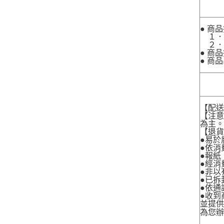
● 商
１．
２．
● 商
● 商
【配
【注
為主
【退
●易於
●依消
●報紙
●經消
●非以
●已拆
●依通
●收到
並提
為您