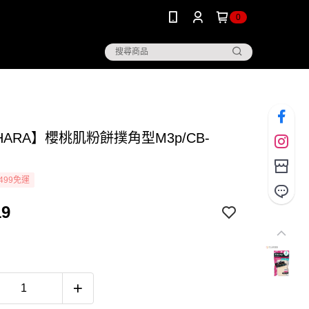
0
IHARA】櫻桃肌粉餅撲角型M3p/CB-
499免運
19