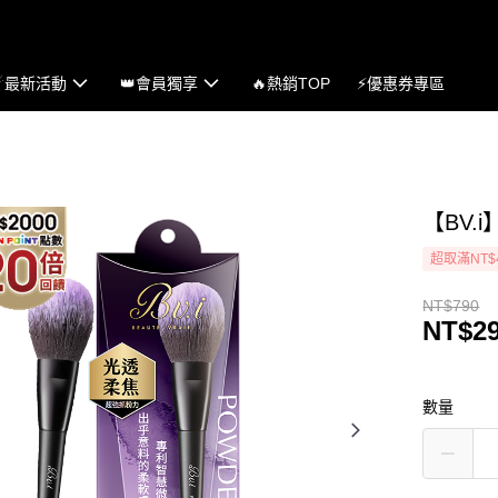
☄最新活動
👑會員獨享
🔥熱銷TOP
⚡優惠券專區
【BV.
超取滿NT$
NT$790
NT$2
數量