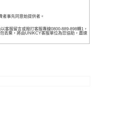
費者事先同意始提供者。
留言或撥打客服專線0800-889-898轉1，
勿丟棄，將由UNIKCY客服單位為您協助，盡速