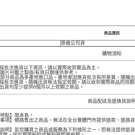
商品資訊
原廠公司貨
購物須知
品採批次進貨以下資訊，請以實際收到實品為主。
圖片刊載之製造/有效日期僅供參考。
部分商品為多產地進口品，產地會因進貨批次有所差異，隨機出
品採批次進貨，隨機出貨無法指定效期，請以收到實際商品的效期
品出貨均至少提供6個月以上效期之商品。
商品配送及退換貨說
送地點】限本島。
意事項】網路售出之商品，無法在全台實體門市提供退款、退換
。
貨說明】若您購買之商品或服務為下列情形之一，恕無法提供退
腐敗、保存期限較短或解約時即將逾期。