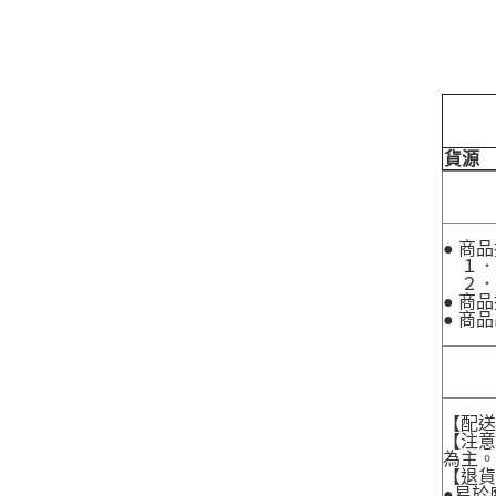
貨源
● 商
１．
２．
● 商
● 商
【配
【注
為主
【退
●易於