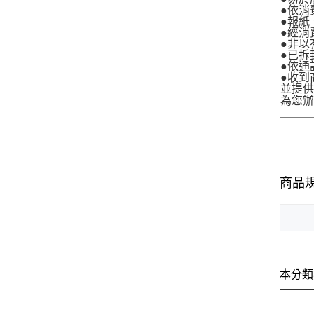
●依消
●報紙
●經消
●非以
●已拆
●依通
●收到
並提
為您
商品
本分類