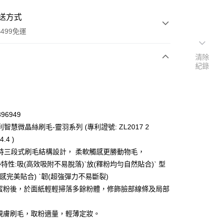
送方式
499免運
清除
紀錄
次付款
付款
96949
智慧微晶絲刷毛-靈羽系列 (專利證號: ZL2017 2
4.4 )
特三段式刷毛結構設計， 柔軟觸感更勝動物毛，
特性:吸(高效吸附不易脫落)`放(釋粉均勻自然貼合)` 型
感完美貼合) `韌(超強彈力不易斷裂)
取蜜粉後，於面紙輕輕掃落多餘粉體，修飾臉部線條及局部
y
軟親膚刷毛，取粉適量，輕薄定妝。