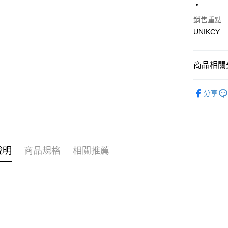
運送方式
銷售重點
UNIKCY
7-11取
每筆NT$7
商品相關分
付款後7-
每筆NT$7
🪙OPEN
分享
宅配［需2
7/24-8/20
每筆NT$1
說明
商品規格
相關推薦