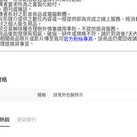
費者要求所為之客製化給付。
、期刊或雜誌。
費者拆封之影音商品或電腦軟體。
有形媒介提供之數位內容或一經提供即為完成之線上服務，經消
封之個人衛生用品。
訊交易解除權合理例外情事適用準則，不提供退貨服務。
商品後如發現有瑕疵、破損、缺件或規格不符，請於到貨後7天內以客服
供相關商品照片或影片傳至我司
，該商品仍需回收請
官方粉絲專頁
辦理退換貨事宜。
規格
規格
詳見外包裝所示
熱銷
全站排行