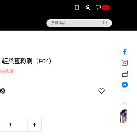
0
i】輕柔蜜粉刷（F04）
499免運
99