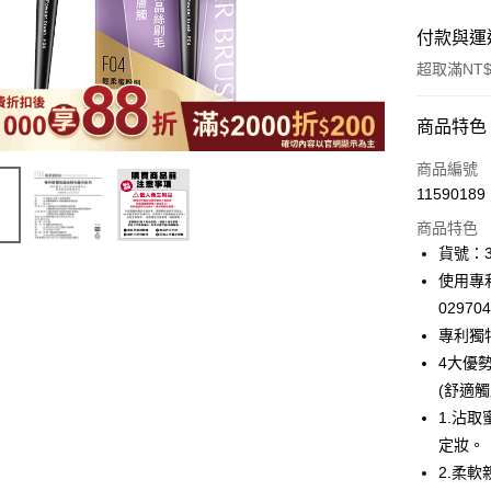
付款與運
超取滿NT$
付款方式
商品特色
icash Pay
商品編號
11590189
信用卡一
商品特色
超商取貨
貨號：3
使用專利
LINE Pay
029704
Apple Pay
專利獨
4大優勢
街口支付
(舒適觸
悠遊付
1.沾
定妝。
Google Pa
2.柔