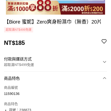
【Biore 蜜妮】Zero爽身粉濕巾（無香）20片
超取滿NT$499免運
NT$185
付款與運送方式
超取滿NT$499免運
付款方式
商品特色
icash Pay
商品編號
信用卡一次付款
11590136
超商取貨付款
商品特色
LINE Pay
貨號：238873