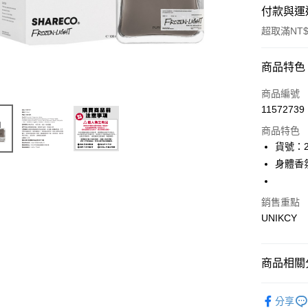
付款與運
超取滿NT$
付款方式
商品特色
icash Pay
商品編號
11572739
信用卡一
商品特色
超商取貨
貨號：2
身體香
LINE Pay
Apple Pay
銷售重點
UNIKCY
街口支付
悠遊付
商品相關分
Google Pa
❚ 香水/香
分享