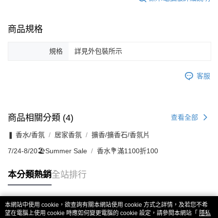
商品規格
規格
詳見外包裝所示
客服
商品相關分類 (4)
查看全部
❚ 香水/香氛
居家香氛
擴香/擴香石/香氛片
7/24-8/20🏖️Summer Sale
香水💐滿1100折100
本分類熱銷
全站排行
本網站中使用 cookie，欲查詢有關本網站使用 cookie 方式之詳情，及若您不希
熱門標籤
望在電腦上使用 cookie 時應如何變更電腦的 cookie 設定，請參閱本網站「
隱私