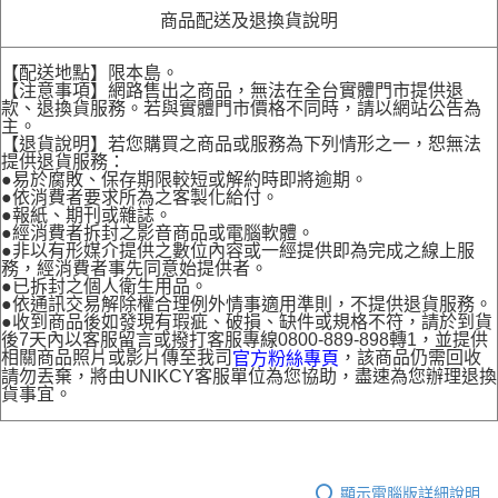
商品配送及退換貨說明
【配送地點】限本島。
【注意事項】網路售出之商品，無法在全台實體門市提供退
款、退換貨服務。若與實體門市價格不同時，請以網站公告為
主。
【退貨說明】若您購買之商品或服務為下列情形之一，恕無法
提供退貨服務：
●易於腐敗、保存期限較短或解約時即將逾期。
●依消費者要求所為之客製化給付。
●報紙、期刊或雜誌。
●經消費者拆封之影音商品或電腦軟體。
●非以有形媒介提供之數位內容或一經提供即為完成之線上服
務，經消費者事先同意始提供者。
●已拆封之個人衛生用品。
●依通訊交易解除權合理例外情事適用準則，不提供退貨服務。
●收到商品後如發現有瑕疵、破損、缺件或規格不符，請於到貨
後7天內以客服留言或撥打客服專線0800-889-898轉1，並提供
相關商品照片或影片傳至我司
，該商品仍需回收
官方粉絲專頁
請勿丟棄，將由UNIKCY客服單位為您協助，盡速為您辦理退換
貨事宜。
顯示電腦版詳細說明