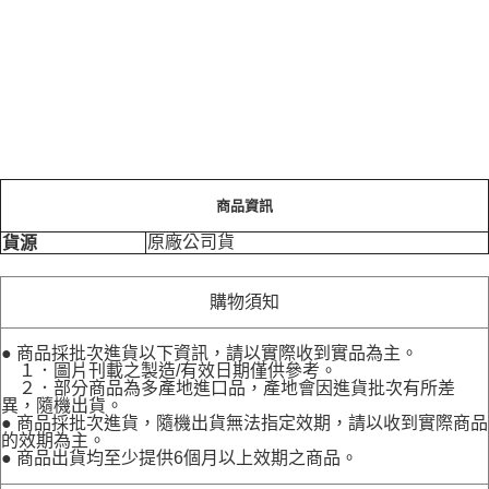
商品資訊
原廠公司貨
貨源
購物須知
● 商品採批次進貨以下資訊，請以實際收到實品為主。
１．圖片刊載之製造/有效日期僅供參考。
２．部分商品為多產地進口品，產地會因進貨批次有所差
異，隨機出貨。
● 商品採批次進貨，隨機出貨無法指定效期，請以收到實際商品
的效期為主。
● 商品出貨均至少提供6個月以上效期之商品。