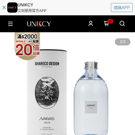
UNIKCY
開啟APP
立刻使用官方APP
0
1
/
3