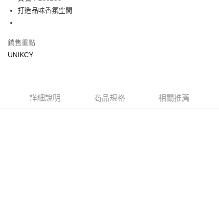
打造品味香氛空間
Apple Pay
街口支付
銷售重點
悠遊付
UNIKCY
Google Pay
運送方式
詳細說明
商品規格
相關推薦
7-11取貨付款［需3-5個工作天不含預購商品］
每筆NT$70，滿NT$499(含以上)免運費
付款後7-11取貨［需3-5個工作天不含預購商品］
每筆NT$70，滿NT$499(含以上)免運費
宅配［需2-3個工作天不含預購商品］
每筆NT$100，滿NT$799(含以上)免運費