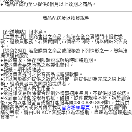
● 商品出貨均至少提供6個月以上效期之商品。
商品配送及退換貨說明
【配送地點】限本島。
【注意事項】網路售出之商品，無法在全台實體門市提供退
款、退換貨服務。若與實體門市價格不同時，請以網站公告為
主。
【退貨說明】若您購買之商品或服務為下列情形之一，恕無法
提供退貨服務：
●易於腐敗、保存期限較短或解約時即將逾期。
●依消費者要求所為之客製化給付。
●報紙、期刊或雜誌。
●經消費者拆封之影音商品或電腦軟體。
●非以有形媒介提供之數位內容或一經提供即為完成之線上服
務，經消費者事先同意始提供者。
●已拆封之個人衛生用品。
●依通訊交易解除權合理例外情事適用準則，不提供退貨服務。
●收到商品後如發現有瑕疵、破損、缺件或規格不符，請於到貨
後7天內以客服留言或撥打客服專線0800-889-898轉1，並提供
相關商品照片或影片傳至我司
，該商品仍需回收
官方粉絲專頁
請勿丟棄，將由UNIKCY客服單位為您協助，盡速為您辦理退換
貨事宜。