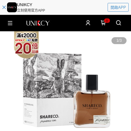
UNIKCY
開啟APP
立刻使用官方APP
0
1
/
3