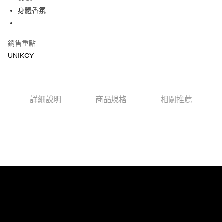
身體香氛
Apple Pay
街口支付
銷售重點
悠遊付
UNIKCY
Google Pay
運送方式
詳細說明
商品規格
相關推薦
7-11取貨付款［需3-5個工作天不含預購商品］
每筆NT$70，滿NT$499(含以上)免運費
付款後7-11取貨［需3-5個工作天不含預購商品］
每筆NT$70，滿NT$499(含以上)免運費
宅配［需2-3個工作天不含預購商品］
每筆NT$100，滿NT$799(含以上)免運費