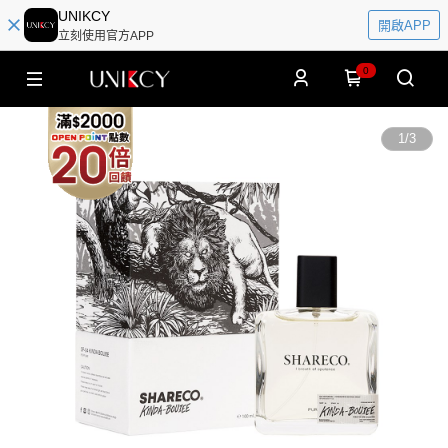
UNIKCY
開啟APP
立刻使用官方APP
0
1
/
3