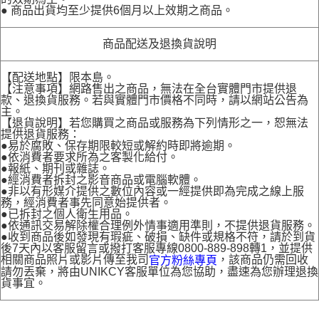
● 商品出貨均至少提供6個月以上效期之商品。
商品配送及退換貨說明
【配送地點】限本島。
【注意事項】網路售出之商品，無法在全台實體門市提供退
款、退換貨服務。若與實體門市價格不同時，請以網站公告為
主。
【退貨說明】若您購買之商品或服務為下列情形之一，恕無法
提供退貨服務：
●易於腐敗、保存期限較短或解約時即將逾期。
●依消費者要求所為之客製化給付。
●報紙、期刊或雜誌。
●經消費者拆封之影音商品或電腦軟體。
●非以有形媒介提供之數位內容或一經提供即為完成之線上服
務，經消費者事先同意始提供者。
●已拆封之個人衛生用品。
●依通訊交易解除權合理例外情事適用準則，不提供退貨服務。
●收到商品後如發現有瑕疵、破損、缺件或規格不符，請於到貨
後7天內以客服留言或撥打客服專線0800-889-898轉1，並提供
相關商品照片或影片傳至我司
，該商品仍需回收
官方粉絲專頁
請勿丟棄，將由UNIKCY客服單位為您協助，盡速為您辦理退換
貨事宜。