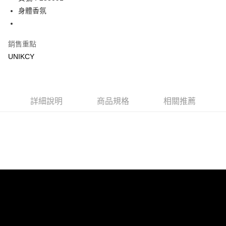
身體香氛
Apple Pay
街口支付
銷售重點
悠遊付
UNIKCY
Google Pay
運送方式
詳細說明
商品規格
相關推薦
7-11取貨付款［需3-5個工作天不含預購商品］
每筆NT$70，滿NT$499(含以上)免運費
付款後7-11取貨［需3-5個工作天不含預購商品］
每筆NT$70，滿NT$499(含以上)免運費
宅配［需2-3個工作天不含預購商品］
每筆NT$100，滿NT$799(含以上)免運費