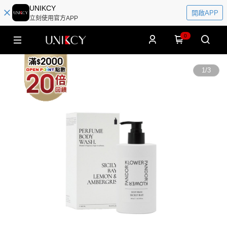
UNIKCY
開啟APP
立刻使用官方APP
0
1
/
3