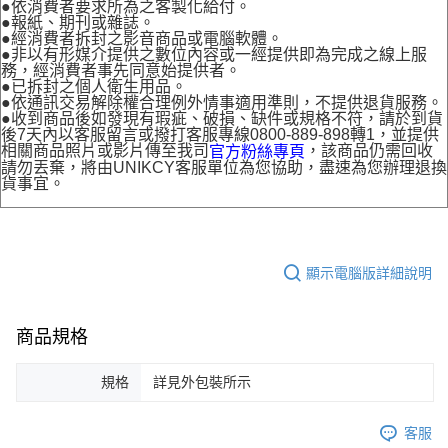
●依消費者要求所為之客製化給付。
●報紙、期刊或雜誌。
●經消費者拆封之影音商品或電腦軟體。
●非以有形媒介提供之數位內容或一經提供即為完成之線上服
務，經消費者事先同意始提供者。
●已拆封之個人衛生用品。
●依通訊交易解除權合理例外情事適用準則，不提供退貨服務。
●收到商品後如發現有瑕疵、破損、缺件或規格不符，請於到貨
後7天內以客服留言或撥打客服專線0800-889-898轉1，並提供
相關商品照片或影片傳至我司
，該商品仍需回收
官方粉絲專頁
請勿丟棄，將由UNIKCY客服單位為您協助，盡速為您辦理退換
貨事宜。
顯示電腦版詳細說明
商品規格
規格
詳見外包裝所示
客服