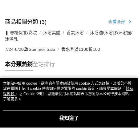
商品相關分類 (3)
查看全部
❚ 專櫃保養/彩妝
沐浴美體
香氛沐浴
沐浴油/沐浴膠/沐浴露/
沐浴乳
7/24-8/20🏖️Summer Sale
香水💐滿1100折100
本分類熱銷
全站排行
本網站中使用 cookie，欲查詢有關本網站使用 cookie 方式之詳情，及若您不希
熱門標籤
望在電腦上使用 cookie 時應如何變更電腦的 cookie 設定，請參閱本網站「
隱私
權條款
」之 Cookie 聲明。您繼續使用本網站即表示您同意本公司得按本網站使
用條款之 Cookie 聲明使用 cookie。
了解更多 >
我知道了