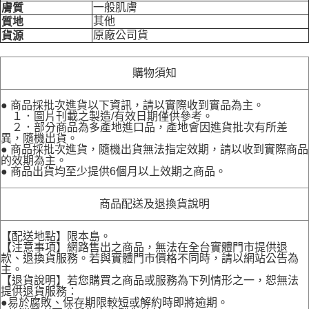
一般肌膚
膚質
其他
質地
原廠公司貨
貨源
購物須知
● 商品採批次進貨以下資訊，請以實際收到實品為主。
１．圖片刊載之製造/有效日期僅供參考。
２．部分商品為多產地進口品，產地會因進貨批次有所差
異，隨機出貨。
● 商品採批次進貨，隨機出貨無法指定效期，請以收到實際商品
的效期為主。
● 商品出貨均至少提供6個月以上效期之商品。
商品配送及退換貨說明
【配送地點】限本島。
【注意事項】網路售出之商品，無法在全台實體門市提供退
款、退換貨服務。若與實體門市價格不同時，請以網站公告為
主。
【退貨說明】若您購買之商品或服務為下列情形之一，恕無法
提供退貨服務：
●易於腐敗、保存期限較短或解約時即將逾期。