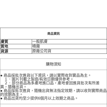
商品資訊
一般肌膚
膚質
噴霧
質地
原廠公司貨
貨源
購物須知
● 商品採批次進貨以下資訊，請以實際收到實品為主。
１．圖片刊載之製造/有效日期僅供參考。
２．部分商品為多產地進口品，產地會因進貨批次有所差
異，隨機出貨。
● 商品採批次進貨，隨機出貨無法指定效期，請以收到實際商品
的效期為主。
● 商品出貨均至少提供6個月以上效期之商品。