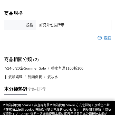
商品規格
規格
詳見外包裝所示
客服
商品相關分類 (2)
7/24-8/20🏖️Summer Sale
香水💐滿1100折100
❚ 髮類護理
髮類保養
髮妝水
本分類熱銷
全站排行
本網站中使用 cookie，欲查詢有關本網站使用 cookie 方式之詳情，及若您不希
熱門標籤
望在電腦上使用 cookie 時應如何變更電腦的 cookie 設定，請參閱本網站「
隱私
權條款
」之 Cookie 聲明。您繼續使用本網站即表示您同意本公司得按本網站使