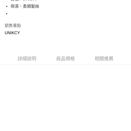
保濕、柔順髮絲
Apple Pay
街口支付
銷售重點
悠遊付
UNIKCY
Google Pay
運送方式
詳細說明
商品規格
相關推薦
7-11取貨付款［需3-5個工作天不含預購商品］
每筆NT$70，滿NT$499(含以上)免運費
付款後7-11取貨［需3-5個工作天不含預購商品］
每筆NT$70，滿NT$499(含以上)免運費
宅配［需2-3個工作天不含預購商品］
每筆NT$100，滿NT$799(含以上)免運費