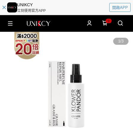
UNIKCY
開啟APP
立刻使用官方APP
0
1
/
3