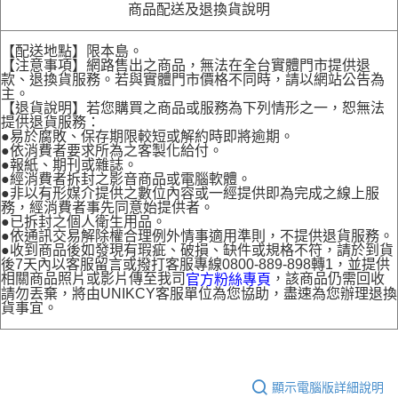
商品配送及退換貨說明
【配送地點】限本島。
【注意事項】網路售出之商品，無法在全台實體門市提供退
款、退換貨服務。若與實體門市價格不同時，請以網站公告為
主。
【退貨說明】若您購買之商品或服務為下列情形之一，恕無法
提供退貨服務：
●易於腐敗、保存期限較短或解約時即將逾期。
●依消費者要求所為之客製化給付。
●報紙、期刊或雜誌。
●經消費者拆封之影音商品或電腦軟體。
●非以有形媒介提供之數位內容或一經提供即為完成之線上服
務，經消費者事先同意始提供者。
●已拆封之個人衛生用品。
●依通訊交易解除權合理例外情事適用準則，不提供退貨服務。
●收到商品後如發現有瑕疵、破損、缺件或規格不符，請於到貨
後7天內以客服留言或撥打客服專線0800-889-898轉1，並提供
相關商品照片或影片傳至我司
，該商品仍需回收
官方粉絲專頁
請勿丟棄，將由UNIKCY客服單位為您協助，盡速為您辦理退換
貨事宜。
顯示電腦版詳細說明