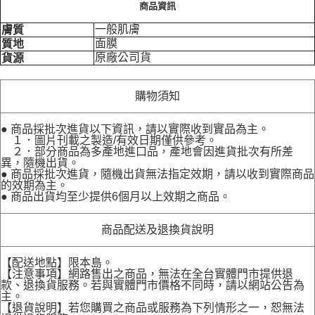
商品資訊
一般肌膚
膚質
面膜
質地
原廠公司貨
貨源
購物須知
● 商品採批次進貨以下資訊，請以實際收到實品為主。
１．圖片刊載之製造/有效日期僅供參考。
２．部分商品為多產地進口品，產地會因進貨批次有所差
異，隨機出貨。
● 商品採批次進貨，隨機出貨無法指定效期，請以收到實際商品
的效期為主。
● 商品出貨均至少提供6個月以上效期之商品。
商品配送及退換貨說明
【配送地點】限本島。
【注意事項】網路售出之商品，無法在全台實體門市提供退
款、退換貨服務。若與實體門市價格不同時，請以網站公告為
主。
【退貨說明】若您購買之商品或服務為下列情形之一，恕無法