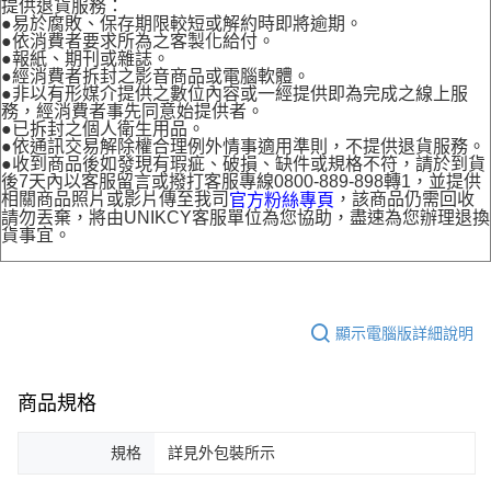
提供退貨服務：
●易於腐敗、保存期限較短或解約時即將逾期。
●依消費者要求所為之客製化給付。
●報紙、期刊或雜誌。
●經消費者拆封之影音商品或電腦軟體。
●非以有形媒介提供之數位內容或一經提供即為完成之線上服
務，經消費者事先同意始提供者。
●已拆封之個人衛生用品。
●依通訊交易解除權合理例外情事適用準則，不提供退貨服務。
●收到商品後如發現有瑕疵、破損、缺件或規格不符，請於到貨
後7天內以客服留言或撥打客服專線0800-889-898轉1，並提供
相關商品照片或影片傳至我司
，該商品仍需回收
官方粉絲專頁
請勿丟棄，將由UNIKCY客服單位為您協助，盡速為您辦理退換
貨事宜。
顯示電腦版詳細說明
商品規格
規格
詳見外包裝所示