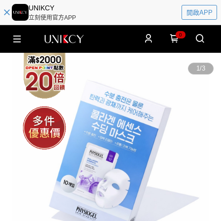
UNIKCY
開啟APP
立刻使用官方APP
0
1
/
3