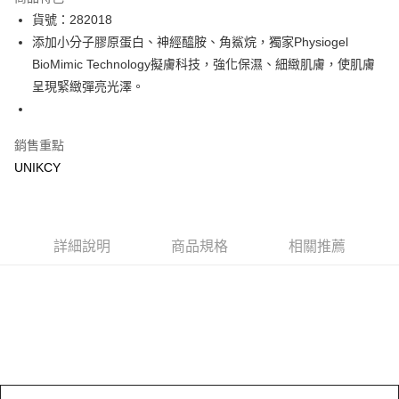
LINE Pay
貨號：282018
添加小分子膠原蛋白、神經醯胺、角鯊烷，獨家Physiogel
Apple Pay
BioMimic Technology擬膚科技，強化保濕、細緻肌膚，使肌膚
街口支付
呈現緊緻彈亮光澤。
悠遊付
銷售重點
Google Pay
UNIKCY
運送方式
7-11取貨付款［需3-5個工作天不含預購商品］
每筆NT$70，滿NT$499(含以上)免運費
詳細說明
商品規格
相關推薦
付款後7-11取貨［需3-5個工作天不含預購商品］
每筆NT$70，滿NT$499(含以上)免運費
宅配［需2-3個工作天不含預購商品］
每筆NT$100，滿NT$799(含以上)免運費