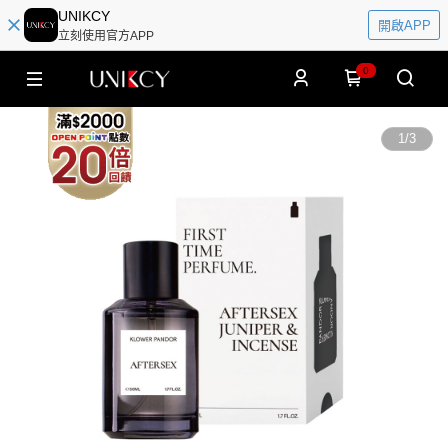
UNIKCY
開啟APP
立刻使用官方APP
0
1
/
3