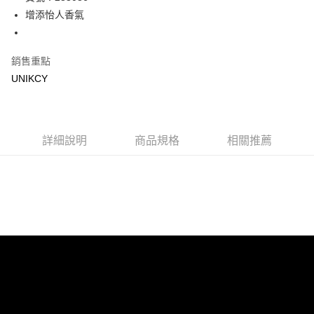
增添怡人香氣
Apple Pay
街口支付
銷售重點
悠遊付
UNIKCY
Google Pay
運送方式
詳細說明
商品規格
相關推薦
7-11取貨付款［需3-5個工作天不含預購商品］
每筆NT$70，滿NT$499(含以上)免運費
付款後7-11取貨［需3-5個工作天不含預購商品］
每筆NT$70，滿NT$499(含以上)免運費
宅配［需2-3個工作天不含預購商品］
每筆NT$100，滿NT$799(含以上)免運費