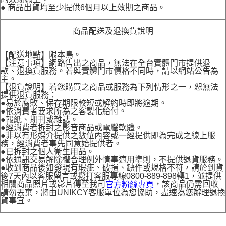
● 商品出貨均至少提供6個月以上效期之商品。
商品配送及退換貨說明
【配送地點】限本島。
【注意事項】網路售出之商品，無法在全台實體門市提供退
款、退換貨服務。若與實體門市價格不同時，請以網站公告為
主。
【退貨說明】若您購買之商品或服務為下列情形之一，恕無法
提供退貨服務：
●易於腐敗、保存期限較短或解約時即將逾期。
●依消費者要求所為之客製化給付。
●報紙、期刊或雜誌。
●經消費者拆封之影音商品或電腦軟體。
●非以有形媒介提供之數位內容或一經提供即為完成之線上服
務，經消費者事先同意始提供者。
●已拆封之個人衛生用品。
●依通訊交易解除權合理例外情事適用準則，不提供退貨服務。
●收到商品後如發現有瑕疵、破損、缺件或規格不符，請於到貨
後7天內以客服留言或撥打客服專線0800-889-898轉1，並提供
相關商品照片或影片傳至我司
，該商品仍需回收
官方粉絲專頁
請勿丟棄，將由UNIKCY客服單位為您協助，盡速為您辦理退換
貨事宜。