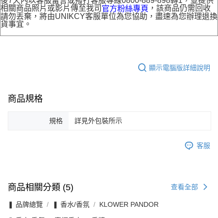
後7天內以客服留言或撥打客服專線0800-889-898轉1，並提供
相關商品照片或影片傳至我司
，該商品仍需回收
官方粉絲專頁
請勿丟棄，將由UNIKCY客服單位為您協助，盡速為您辦理退換
貨事宜。
顯示電腦版詳細說明
商品規格
規格
詳見外包裝所示
客服
商品相關分類 (5)
查看全部
❚ 品牌總覽
❚ 香水/香氛
KLOWER PANDOR