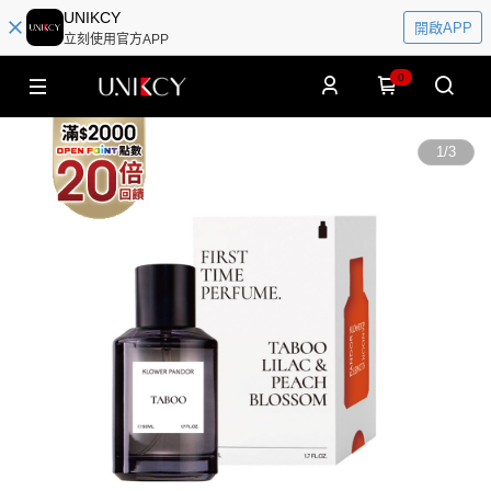
UNIKCY
開啟APP
立刻使用官方APP
0
1
/
3