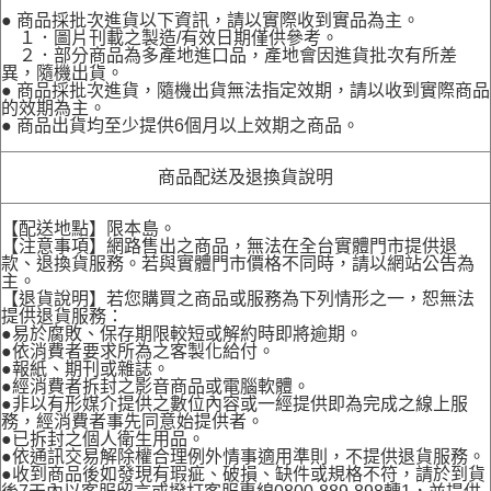
● 商品採批次進貨以下資訊，請以實際收到實品為主。
１．圖片刊載之製造/有效日期僅供參考。
２．部分商品為多產地進口品，產地會因進貨批次有所差
異，隨機出貨。
● 商品採批次進貨，隨機出貨無法指定效期，請以收到實際商品
的效期為主。
● 商品出貨均至少提供6個月以上效期之商品。
商品配送及退換貨說明
【配送地點】限本島。
【注意事項】網路售出之商品，無法在全台實體門市提供退
款、退換貨服務。若與實體門市價格不同時，請以網站公告為
主。
【退貨說明】若您購買之商品或服務為下列情形之一，恕無法
提供退貨服務：
●易於腐敗、保存期限較短或解約時即將逾期。
●依消費者要求所為之客製化給付。
●報紙、期刊或雜誌。
●經消費者拆封之影音商品或電腦軟體。
●非以有形媒介提供之數位內容或一經提供即為完成之線上服
務，經消費者事先同意始提供者。
●已拆封之個人衛生用品。
●依通訊交易解除權合理例外情事適用準則，不提供退貨服務。
●收到商品後如發現有瑕疵、破損、缺件或規格不符，請於到貨