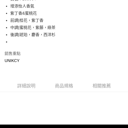
增添怡人香氣
Apple Pay
紫丁香&蜜桃花
街口支付
前調|桂花，紫丁香
中調|蜜桃花，紫藤，綠茶
悠遊付
後調|琥珀，麝香，西洋杉
Google Pay
銷售重點
運送方式
UNIKCY
7-11取貨付款［需3-5個工作天不含預購商品］
每筆NT$70，滿NT$499(含以上)免運費
付款後7-11取貨［需3-5個工作天不含預購商品］
詳細說明
商品規格
相關推薦
每筆NT$70，滿NT$499(含以上)免運費
宅配［需2-3個工作天不含預購商品］
每筆NT$100，滿NT$799(含以上)免運費