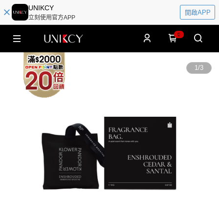
UNIKCY
開啟APP
立刻使用官方APP
0
1
/
3