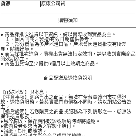
原廠公司貨
貨源
購物須知
● 商品採批次進貨以下資訊，請以實際收到實品為主。
１．圖片刊載之製造/有效日期僅供參考。
２．部分商品為多產地進口品，產地會因進貨批次有所差
異，隨機出貨。
● 商品採批次進貨，隨機出貨無法指定效期，請以收到實際商品
的效期為主。
● 商品出貨均至少提供6個月以上效期之商品。
商品配送及退換貨說明
【配送地點】限本島。
【注意事項】網路售出之商品，無法在全台實體門市提供退
款、退換貨服務。若與實體門市價格不同時，請以網站公告為
主。
【退貨說明】若您購買之商品或服務為下列情形之一，恕無法
提供退貨服務：
●易於腐敗、保存期限較短或解約時即將逾期。
●依消費者要求所為之客製化給付。
●報紙、期刊或雜誌。
●經消費者拆封之影音商品或電腦軟體。