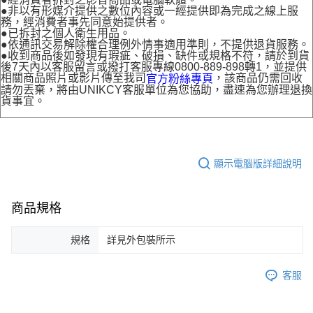
●非以有形媒介提供之數位內容或一經提供即為完成之線上服
務，經消費者事先同意始提供者。
●已拆封之個人衛生用品。
●依通訊交易解除權合理例外情事適用準則，不提供退貨服務。
●收到商品後如發現有瑕疵、破損、缺件或規格不符，請於到貨
後7天內以客服留言或撥打客服專線0800-889-898轉1，並提供
相關商品照片或影片傳至我司
，該商品仍需回收
官方粉絲專頁
請勿丟棄，將由UNIKCY客服單位為您協助，盡速為您辦理退換
貨事宜。
顯示電腦版詳細說明
商品規格
規格
詳見外包裝所示
客服