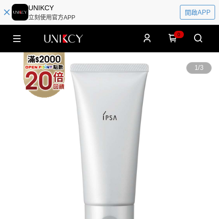
UNIKCY
開啟APP
立刻使用官方APP
0
1
/
3