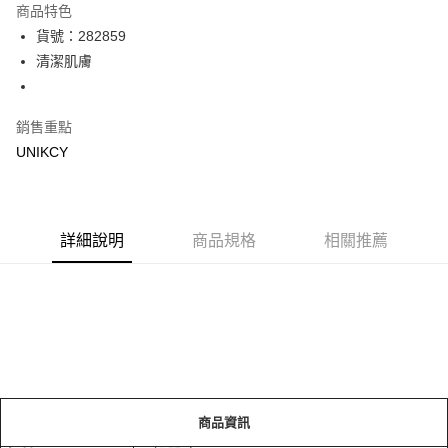
商品特色
LINE Pay
貨號：282859
清潔肌膚
Apple Pay
街口支付
銷售重點
悠遊付
UNIKCY
Google Pay
運送方式
詳細說明
商品規格
相關推薦
7-11取貨付款［需3-5個工作天不含預購商品］
每筆NT$70，滿NT$499(含以上)免運費
付款後7-11取貨［需3-5個工作天不含預購商品］
每筆NT$70，滿NT$499(含以上)免運費
宅配［需2-3個工作天不含預購商品］
每筆NT$100，滿NT$799(含以上)免運費
商品資訊