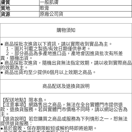
一般肌膚
膚質
軟膏
質地
原廠公司貨
貨源
購物須知
● 商品採批次進貨以下資訊，請以實際收到實品為主。
１．圖片刊載之製造/有效日期僅供參考。
２．部分商品為多產地進口品，產地會因進貨批次有所差
異，隨機出貨。
● 商品採批次進貨，隨機出貨無法指定效期，請以收到實際商品
的效期為主。
● 商品出貨均至少提供6個月以上效期之商品。
商品配送及退換貨說明
【配送地點】限本島。
【注意事項】網路售出之商品，無法在全台實體門市提供退
款、退換貨服務。若與實體門市價格不同時，請以網站公告為
主。
【退貨說明】若您購買之商品或服務為下列情形之一，恕無法
提供退貨服務：
●易於腐敗、保存期限較短或解約時即將逾期。