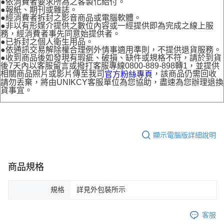
●依消費者要求所為之客製化給付。
●報紙、期刊或雜誌。
●經消費者拆封之影音商品或電腦軟體。
●非以有形媒介提供之數位內容或一經提供即為完成之線上服
務，經消費者事先同意始提供者。
●已拆封之個人衛生用品。
●依通訊交易解除權合理例外情事適用準則，不提供退貨服務。
●收到商品後如發現有瑕疵、破損、缺件或規格不符，請於到貨
後7天內以客服留言或撥打客服專線0800-889-898轉1，並提供
相關商品照片或影片傳至我司
，該商品仍需回收
官方粉絲專頁
請勿丟棄，將由UNIKCY客服單位為您協助，盡速為您辦理退換
貨事宜。
顯示電腦版詳細說明
商品規格
規格
詳見外包裝所示
客服