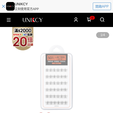
UNIKCY
開啟APP
立刻使用官方APP
0
1
/
4