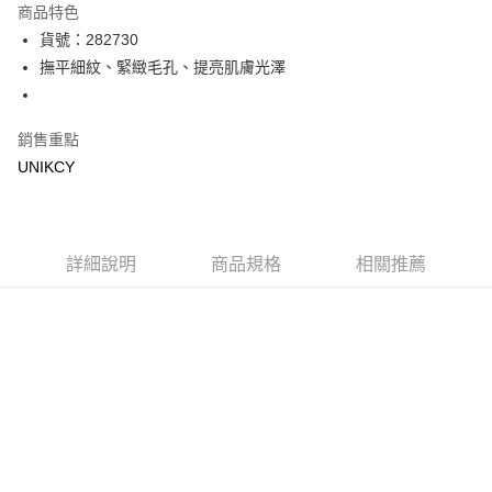
商品特色
LINE Pay
貨號：282730
撫平細紋、緊緻毛孔、提亮肌膚光澤
Apple Pay
街口支付
銷售重點
悠遊付
UNIKCY
Google Pay
運送方式
詳細說明
商品規格
相關推薦
7-11取貨付款［需3-5個工作天不含預購商品］
每筆NT$70，滿NT$499(含以上)免運費
付款後7-11取貨［需3-5個工作天不含預購商品］
每筆NT$70，滿NT$499(含以上)免運費
宅配［需2-3個工作天不含預購商品］
每筆NT$100，滿NT$799(含以上)免運費