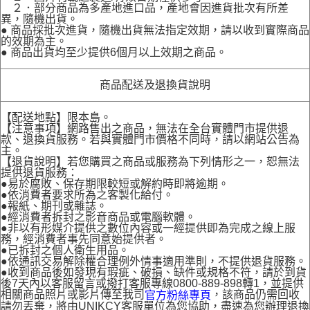
２．部分商品為多產地進口品，產地會因進貨批次有所差
異，隨機出貨。
● 商品採批次進貨，隨機出貨無法指定效期，請以收到實際商品
的效期為主。
● 商品出貨均至少提供6個月以上效期之商品。
商品配送及退換貨說明
【配送地點】限本島。
【注意事項】網路售出之商品，無法在全台實體門市提供退
款、退換貨服務。若與實體門市價格不同時，請以網站公告為
主。
【退貨說明】若您購買之商品或服務為下列情形之一，恕無法
提供退貨服務：
●易於腐敗、保存期限較短或解約時即將逾期。
●依消費者要求所為之客製化給付。
●報紙、期刊或雜誌。
●經消費者拆封之影音商品或電腦軟體。
●非以有形媒介提供之數位內容或一經提供即為完成之線上服
務，經消費者事先同意始提供者。
●已拆封之個人衛生用品。
●依通訊交易解除權合理例外情事適用準則，不提供退貨服務。
●收到商品後如發現有瑕疵、破損、缺件或規格不符，請於到貨
後7天內以客服留言或撥打客服專線0800-889-898轉1，並提供
相關商品照片或影片傳至我司
，該商品仍需回收
官方粉絲專頁
請勿丟棄，將由UNIKCY客服單位為您協助，盡速為您辦理退換