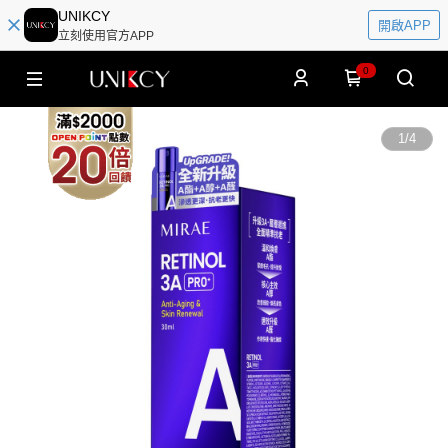
UNIKCY
開啟APP
立刻使用官方APP
0
1
/
4