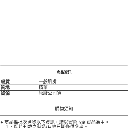
商品資訊
一般肌膚
膚質
精華
質地
原廠公司貨
貨源
購物須知
● 商品採批次進貨以下資訊，請以實際收到實品為主。
１．圖片刊載之製造/有效日期僅供參考。