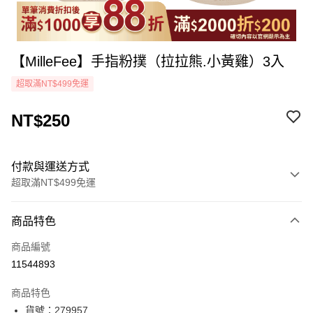
【MilleFee】手指粉撲（拉拉熊.小黃雞）3入
超取滿NT$499免運
NT$250
付款與運送方式
超取滿NT$499免運
付款方式
商品特色
icash Pay
商品編號
信用卡一次付款
11544893
超商取貨付款
商品特色
LINE Pay
貨號：279957